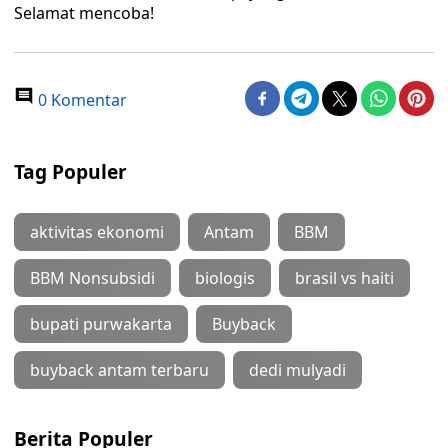
Selamat mencoba!
0 Komentar
Tag Populer
aktivitas ekonomi
Antam
BBM
BBM Nonsubsidi
biologis
brasil vs haiti
bupati purwakarta
Buyback
buyback antam terbaru
dedi mulyadi
Berita Populer