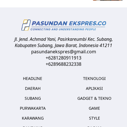
Jl. Jend. Achmad Yani, Pasirkareumbi
Kec. Subang,
Kabupaten Subang, Jawa Barat
,
Indonesia
41211
pasundanekspres@gmail.com
+6281280911913
+6289688232338
HEADLINE
TEKNOLOGI
DAERAH
APLIKASI
SUBANG
GADGET & TEKNO
PURWAKARTA
GAME
KARAWANG
STYLE