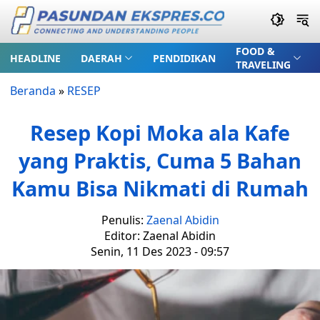
FOOD &
HEADLINE
DAERAH
PENDIDIKAN
TRAVELING
Beranda
»
RESEP
Resep Kopi Moka ala Kafe
yang Praktis, Cuma 5 Bahan
Kamu Bisa Nikmati di Rumah
Penulis:
Zaenal Abidin
Editor: Zaenal Abidin
Senin, 11 Des 2023 - 09:57