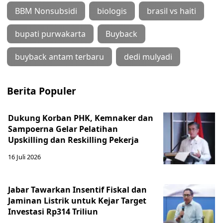
BBM Nonsubsidi
biologis
brasil vs haiti
bupati purwakarta
Buyback
buyback antam terbaru
dedi mulyadi
Berita Populer
Dukung Korban PHK, Kemnaker dan
Sampoerna Gelar Pelatihan
Upskilling dan Reskilling Pekerja
16 Juli 2026
Jabar Tawarkan Insentif Fiskal dan
Jaminan Listrik untuk Kejar Target
Investasi Rp314 Triliun