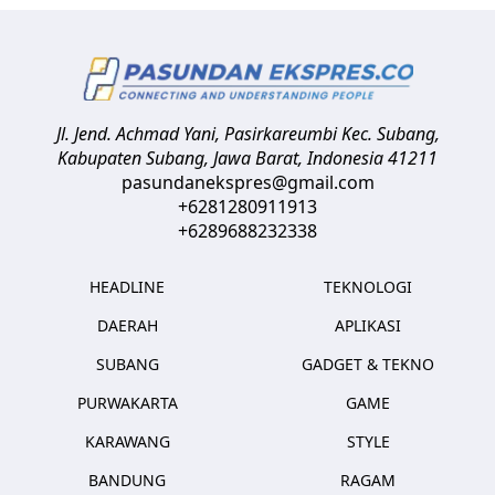
Jl. Jend. Achmad Yani, Pasirkareumbi
Kec. Subang,
Kabupaten Subang, Jawa Barat
,
Indonesia
41211
pasundanekspres@gmail.com
+6281280911913
+6289688232338
HEADLINE
TEKNOLOGI
DAERAH
APLIKASI
SUBANG
GADGET & TEKNO
PURWAKARTA
GAME
KARAWANG
STYLE
BANDUNG
RAGAM