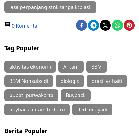
jasa perpanjang stnk tanpa ktp asli
0 Komentar
Tag Populer
aktivitas ekonomi
Antam
BBM
BBM Nonsubsidi
biologis
brasil vs haiti
bupati purwakarta
Buyback
buyback antam terbaru
dedi mulyadi
Berita Populer