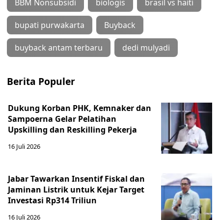
BBM Nonsubsidi
biologis
brasil vs haiti
bupati purwakarta
Buyback
buyback antam terbaru
dedi mulyadi
Berita Populer
Dukung Korban PHK, Kemnaker dan
Sampoerna Gelar Pelatihan
Upskilling dan Reskilling Pekerja
16 Juli 2026
Jabar Tawarkan Insentif Fiskal dan
Jaminan Listrik untuk Kejar Target
Investasi Rp314 Triliun
16 Juli 2026