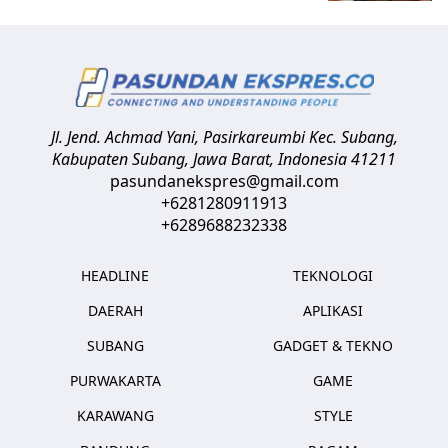
Jl. Jend. Achmad Yani, Pasirkareumbi
Kec. Subang,
Kabupaten Subang, Jawa Barat
,
Indonesia
41211
pasundanekspres@gmail.com
+6281280911913
+6289688232338
HEADLINE
TEKNOLOGI
DAERAH
APLIKASI
SUBANG
GADGET & TEKNO
PURWAKARTA
GAME
KARAWANG
STYLE