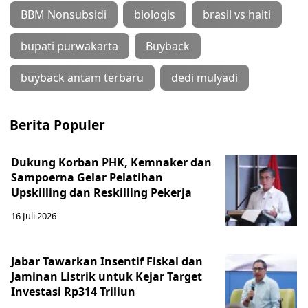
BBM Nonsubsidi
biologis
brasil vs haiti
bupati purwakarta
Buyback
buyback antam terbaru
dedi mulyadi
Berita Populer
Dukung Korban PHK, Kemnaker dan
Sampoerna Gelar Pelatihan
Upskilling dan Reskilling Pekerja
16 Juli 2026
Jabar Tawarkan Insentif Fiskal dan
Jaminan Listrik untuk Kejar Target
Investasi Rp314 Triliun