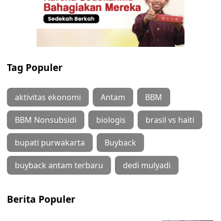
Tag Populer
aktivitas ekonomi
Antam
BBM
BBM Nonsubsidi
biologis
brasil vs haiti
bupati purwakarta
Buyback
buyback antam terbaru
dedi mulyadi
Berita Populer