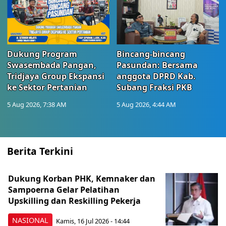
Dukung Program
Bincang-bincang
Swasembada Pangan,
Pasundan: Bersama
Tridjaya Group Ekspansi
anggota DPRD Kab.
ke Sektor Pertanian
Subang Fraksi PKB
5 Aug 2026, 7:38 AM
5 Aug 2026, 4:44 AM
Berita Terkini
Dukung Korban PHK, Kemnaker dan
Sampoerna Gelar Pelatihan
Upskilling dan Reskilling Pekerja
NASIONAL
Kamis, 16 Jul 2026 - 14:44