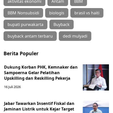
aktivitas ekonomi
Antam
BBM
BBM Nonsubsidi
biologis
brasil vs haiti
bupati purwakarta
Buyback
buyback antam terbaru
dedi mulyadi
Berita Populer
Dukung Korban PHK, Kemnaker dan
Sampoerna Gelar Pelatihan
Upskilling dan Reskilling Pekerja
16 Juli 2026
Jabar Tawarkan Insentif Fiskal dan
Jaminan Listrik untuk Kejar Target