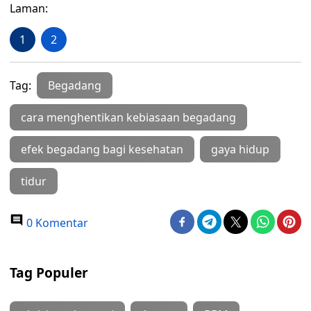
Laman:
1
2
Tag:
Begadang
cara menghentikan kebiasaan begadang
efek begadang bagi kesehatan
gaya hidup
tidur
0 Komentar
Tag Populer