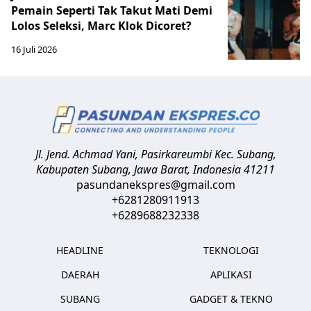
Pemain Seperti Tak Takut Mati Demi
Lolos Seleksi, Marc Klok Dicoret?
16 Juli 2026
Jl. Jend. Achmad Yani, Pasirkareumbi
Kec. Subang,
Kabupaten Subang, Jawa Barat
,
Indonesia
41211
pasundanekspres@gmail.com
+6281280911913
+6289688232338
HEADLINE
TEKNOLOGI
DAERAH
APLIKASI
SUBANG
GADGET & TEKNO