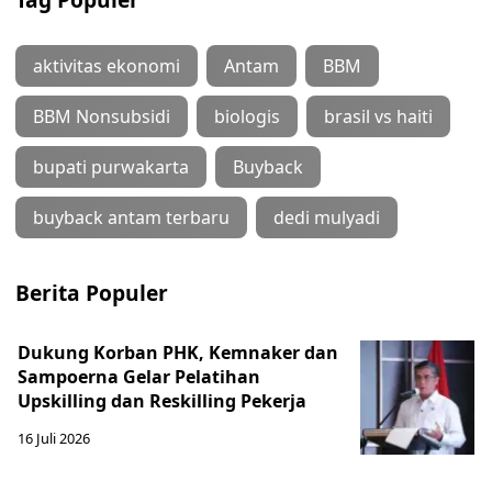
aktivitas ekonomi
Antam
BBM
BBM Nonsubsidi
biologis
brasil vs haiti
bupati purwakarta
Buyback
buyback antam terbaru
dedi mulyadi
Berita Populer
Dukung Korban PHK, Kemnaker dan
Sampoerna Gelar Pelatihan
Upskilling dan Reskilling Pekerja
16 Juli 2026