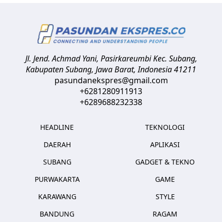
Jl. Jend. Achmad Yani, Pasirkareumbi
Kec. Subang,
Kabupaten Subang, Jawa Barat
,
Indonesia
41211
pasundanekspres@gmail.com
+6281280911913
+6289688232338
HEADLINE
TEKNOLOGI
DAERAH
APLIKASI
SUBANG
GADGET & TEKNO
PURWAKARTA
GAME
KARAWANG
STYLE
BANDUNG
RAGAM