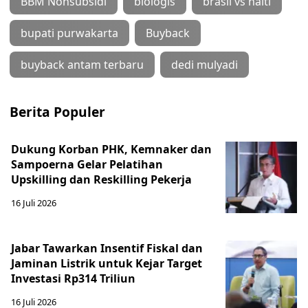
BBM Nonsubsidi
biologis
brasil vs haiti
bupati purwakarta
Buyback
buyback antam terbaru
dedi mulyadi
Berita Populer
Dukung Korban PHK, Kemnaker dan
Sampoerna Gelar Pelatihan
Upskilling dan Reskilling Pekerja
16 Juli 2026
Jabar Tawarkan Insentif Fiskal dan
Jaminan Listrik untuk Kejar Target
Investasi Rp314 Triliun
16 Juli 2026