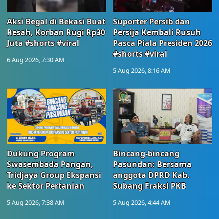
Aksi Begal di Bekasi Buat
Suporter Persib dan
Resah, Korban Rugi Rp30
Persija Kembali Rusuh
Juta #shorts #viral
Pasca Piala Presiden 2026
#shorts #viral
6 Aug 2026, 7:30 AM
5 Aug 2026, 8:16 AM
Dukung Program
Bincang-bincang
Swasembada Pangan,
Pasundan: Bersama
Tridjaya Group Ekspansi
anggota DPRD Kab.
ke Sektor Pertanian
Subang Fraksi PKB
5 Aug 2026, 7:38 AM
5 Aug 2026, 4:44 AM