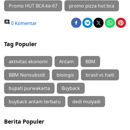
Promo HUT BCA ke-67
promo pizza hut bca
0 Komentar
Tag Populer
aktivitas ekonomi
Antam
BBM
BBM Nonsubsidi
biologis
brasil vs haiti
bupati purwakarta
Buyback
buyback antam terbaru
dedi mulyadi
Berita Populer