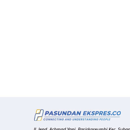
Jl. Jend. Achmad Yani, Pasirkareumbi
Kec. Suba