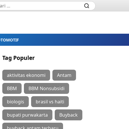
OTOMOTIF
Tag Populer
aktivitas ekonomi
Antam
BBM
BBM Nonsubsidi
biologis
brasil vs haiti
bupati purwakarta
Buyback
buyback antam terbaru