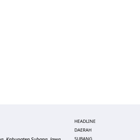
HEADLINE
DAERAH
SUBANG
ng, Kabupaten Subang, Jawa