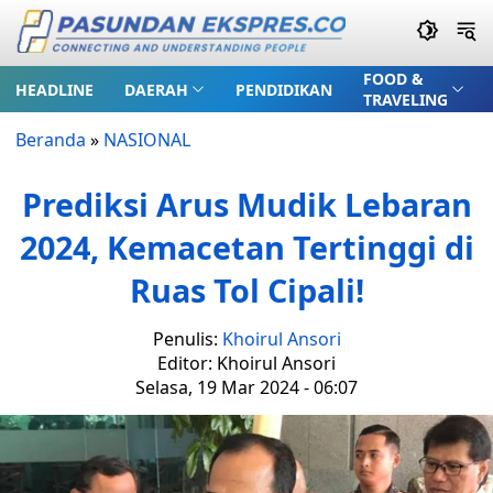
FOOD &
HEADLINE
DAERAH
PENDIDIKAN
TRAVELING
Beranda
»
NASIONAL
Prediksi Arus Mudik Lebaran
2024, Kemacetan Tertinggi di
Ruas Tol Cipali!
Penulis:
Khoirul Ansori
Editor: Khoirul Ansori
Selasa, 19 Mar 2024 - 06:07