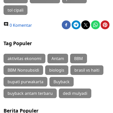
tol cipali
0 Komentar
Tag Populer
aktivitas ekonomi
Antam
BBM
BBM Nonsubsidi
biologis
brasil vs haiti
bupati purwakarta
Buyback
buyback antam terbaru
dedi mulyadi
Berita Populer