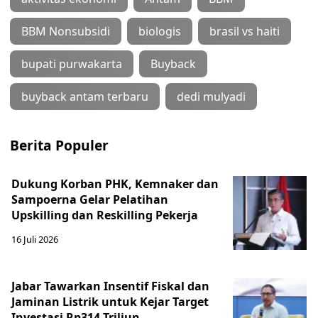
BBM Nonsubsidi
biologis
brasil vs haiti
bupati purwakarta
Buyback
buyback antam terbaru
dedi mulyadi
Berita Populer
Dukung Korban PHK, Kemnaker dan
Sampoerna Gelar Pelatihan
Upskilling dan Reskilling Pekerja
16 Juli 2026
Jabar Tawarkan Insentif Fiskal dan
Jaminan Listrik untuk Kejar Target
Investasi Rp314 Triliun