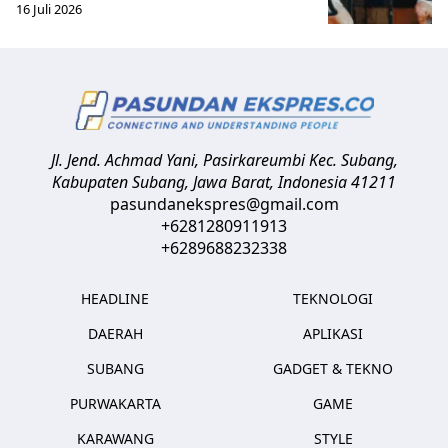
16 Juli 2026
Jl. Jend. Achmad Yani, Pasirkareumbi
Kec. Subang,
Kabupaten Subang, Jawa Barat
,
Indonesia
41211
pasundanekspres@gmail.com
+6281280911913
+6289688232338
HEADLINE
TEKNOLOGI
DAERAH
APLIKASI
SUBANG
GADGET & TEKNO
PURWAKARTA
GAME
KARAWANG
STYLE