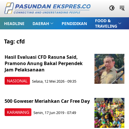
FOOD &
HEADLINE
DAERAH
PENDIDIKAN
TRAVELING
Tag:
cfd
Hasil Evaluasi CFD Rasuna Said,
Pramono Anung Bakal Perpendek
Jam Pelaksanaan
NASIONAL
Selasa, 12 Mei 2026 - 09:35
500 Goweser Meriahkan Car Free Day
KARAWANG
Senin, 17 Jun 2019 - 07:49