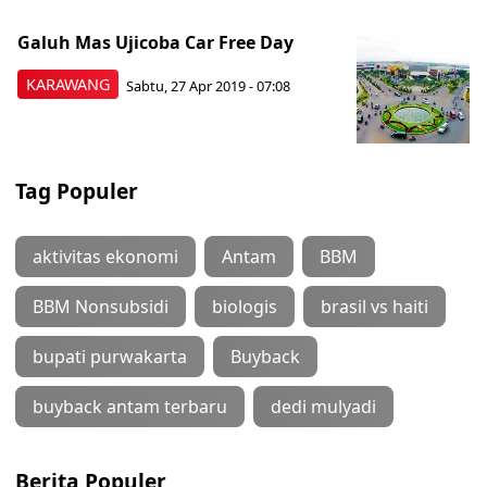
Galuh Mas Ujicoba Car Free Day
KARAWANG
Sabtu, 27 Apr 2019 - 07:08
Tag Populer
aktivitas ekonomi
Antam
BBM
BBM Nonsubsidi
biologis
brasil vs haiti
bupati purwakarta
Buyback
buyback antam terbaru
dedi mulyadi
Berita Populer