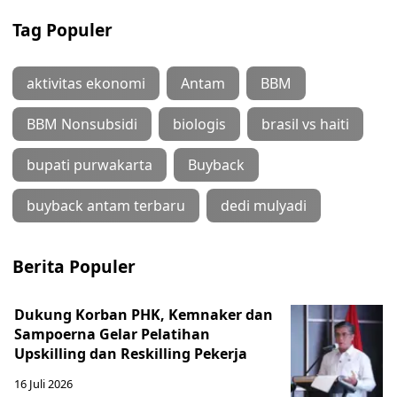
Tag Populer
aktivitas ekonomi
Antam
BBM
BBM Nonsubsidi
biologis
brasil vs haiti
bupati purwakarta
Buyback
buyback antam terbaru
dedi mulyadi
Berita Populer
Dukung Korban PHK, Kemnaker dan
Sampoerna Gelar Pelatihan
Upskilling dan Reskilling Pekerja
16 Juli 2026