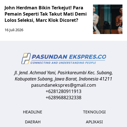
John Herdman Bikin Terkejut! Para
Pemain Seperti Tak Takut Mati Demi
Lolos Seleksi, Marc Klok Dicoret?
16 Juli 2026
Jl. Jend. Achmad Yani, Pasirkareumbi
Kec. Subang,
Kabupaten Subang, Jawa Barat
,
Indonesia
41211
pasundanekspres@gmail.com
+6281280911913
+6289688232338
HEADLINE
TEKNOLOGI
DAERAH
APLIKASI