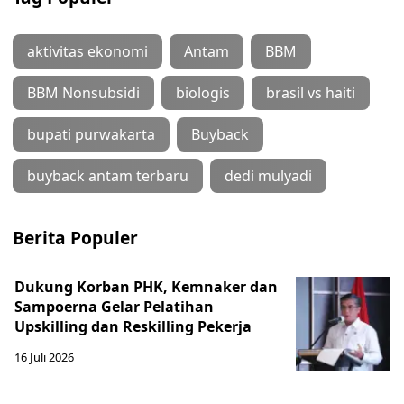
aktivitas ekonomi
Antam
BBM
BBM Nonsubsidi
biologis
brasil vs haiti
bupati purwakarta
Buyback
buyback antam terbaru
dedi mulyadi
Berita Populer
Dukung Korban PHK, Kemnaker dan
Sampoerna Gelar Pelatihan
Upskilling dan Reskilling Pekerja
16 Juli 2026