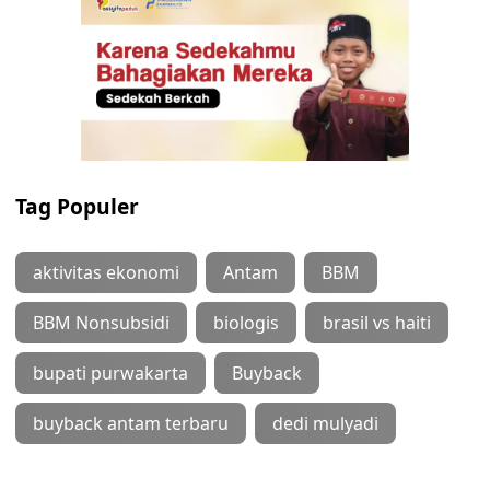
Tag Populer
aktivitas ekonomi
Antam
BBM
BBM Nonsubsidi
biologis
brasil vs haiti
bupati purwakarta
Buyback
buyback antam terbaru
dedi mulyadi