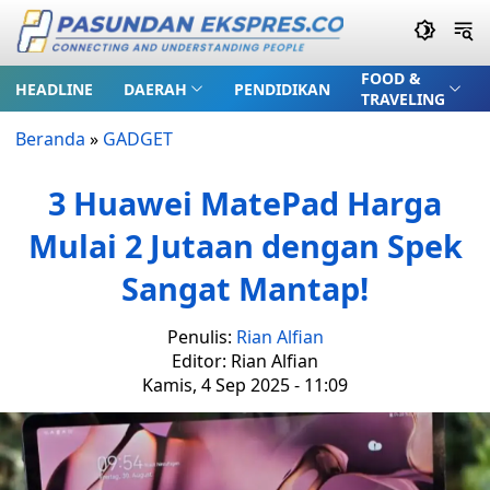
FOOD &
HEADLINE
DAERAH
PENDIDIKAN
TRAVELING
Beranda
»
GADGET
3 Huawei MatePad Harga
Mulai 2 Jutaan dengan Spek
Sangat Mantap!
Penulis:
Rian Alfian
Editor: Rian Alfian
Kamis, 4 Sep 2025 - 11:09