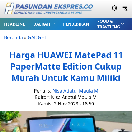
FOOD &
HEADLINE
DAERAH
PENDIDIKAN
TRAVELING
Beranda
»
GADGET
Harga HUAWEI MatePad 11
PaperMatte Edition Cukup
Murah Untuk Kamu Miliki
Penulis:
Nisa Atiatul Maula M
Editor: Nisa Atiatul Maula M
Kamis, 2 Nov 2023 - 18:50