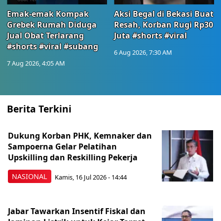
Emak-emak Kompak
Aksi Begal di Bekasi Buat
Grebek Rumah Diduga
Resah, Korban Rugi Rp30
Jual Obat Terlarang
Juta #shorts #viral
#shorts #viral #subang
6 Aug 2026, 7:30 AM
7 Aug 2026, 4:05 AM
Berita Terkini
Dukung Korban PHK, Kemnaker dan
Sampoerna Gelar Pelatihan
Upskilling dan Reskilling Pekerja
NASIONAL
Kamis, 16 Jul 2026 - 14:44
Jabar Tawarkan Insentif Fiskal dan