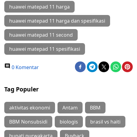
huawei matepad 11 harga
huawei matepad 11 harga dan spesifikasi
huawei matepad 11 second
huawei matepad 11 spesifikasi
0 Komentar
Tag Populer
aktivitas ekonomi
Antam
BBM
BBM Nonsubsidi
biologis
brasil vs haiti
bupati purwakarta
Buyback