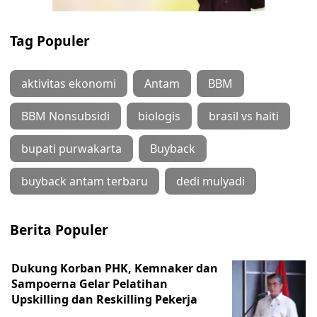
Tag Populer
aktivitas ekonomi
Antam
BBM
BBM Nonsubsidi
biologis
brasil vs haiti
bupati purwakarta
Buyback
buyback antam terbaru
dedi mulyadi
Berita Populer
Dukung Korban PHK, Kemnaker dan
Sampoerna Gelar Pelatihan
Upskilling dan Reskilling Pekerja