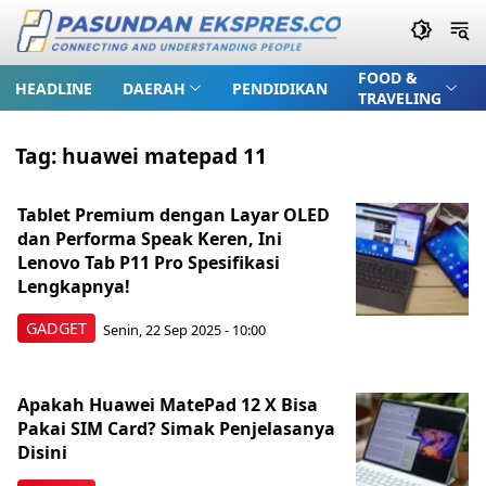
FOOD &
HEADLINE
DAERAH
PENDIDIKAN
TRAVELING
Tag:
huawei matepad 11
Tablet Premium dengan Layar OLED
dan Performa Speak Keren, Ini
Lenovo Tab P11 Pro Spesifikasi
Lengkapnya!
GADGET
Senin, 22 Sep 2025 - 10:00
Apakah Huawei MatePad 12 X Bisa
Pakai SIM Card? Simak Penjelasanya
Disini