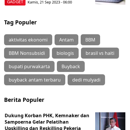
GADGET
Kamis, 21 Sep 2023 - 06:00
Tag Populer
aktivitas ekonomi
Antam
BBM
BBM Nonsubsidi
biologis
brasil vs haiti
bupati purwakarta
Buyback
buyback antam terbaru
dedi mulyadi
Berita Populer
Dukung Korban PHK, Kemnaker dan
Sampoerna Gelar Pelatihan
Upskilling dan Reskilling Pekerja