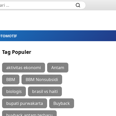
OTOMOTIF
Tag Populer
aktivitas ekonomi
Antam
BBM
BBM Nonsubsidi
biologis
brasil vs haiti
bupati purwakarta
Buyback
buyback antam terbaru