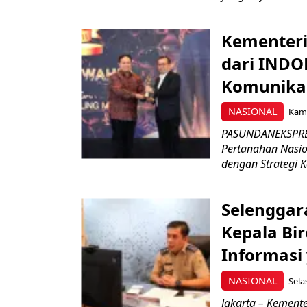
Kementeri
dari INDO
Komunikas
NASIONAL
Kami
PASUNDANEKSPRES
Pertanahan Nasio
dengan Strategi K
Selenggar
Kepala Bi
Informasi
NASIONAL
Sela
Jakarta – Kement