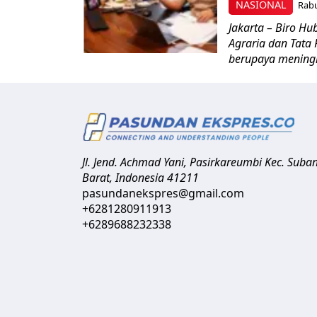
NASIONAL
Rabu
Jakarta – Biro H
Agraria dan Tata
berupaya meningk
Jl. Jend. Achmad Yani, Pasirkareumbi
Kec. Suba
Barat
,
Indonesia
41211
pasundanekspres@gmail.com
+6281280911913
+6289688232338