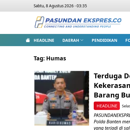
Sabtu, 8 Agustus 2026 - 03:35
HEADLINE
DAERAH
PENDIDIKAN
F
Tag:
Humas
Terduga Do
Kekerasan
Barang Bu
HEADLINE
Sela
PASUNDANEKSPRES.
Polda Banten men
yang terjadi di sal