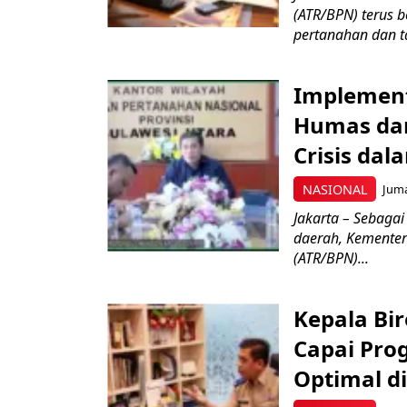
(ATR/BPN) terus 
pertanahan dan ta
Implement
Humas dan
Crisis dal
NASIONAL
Juma
Jakarta – Sebagai
daerah, Kementer
(ATR/BPN)...
Kepala Bi
Capai Pro
Optimal di