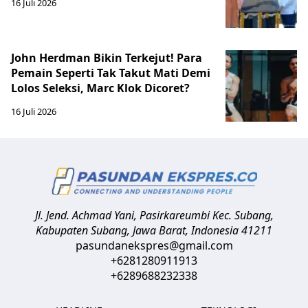
16 Juli 2026
John Herdman Bikin Terkejut! Para
Pemain Seperti Tak Takut Mati Demi
Lolos Seleksi, Marc Klok Dicoret?
16 Juli 2026
Jl. Jend. Achmad Yani, Pasirkareumbi
Kec. Subang,
Kabupaten Subang, Jawa Barat
,
Indonesia
41211
pasundanekspres@gmail.com
+6281280911913
+6289688232338