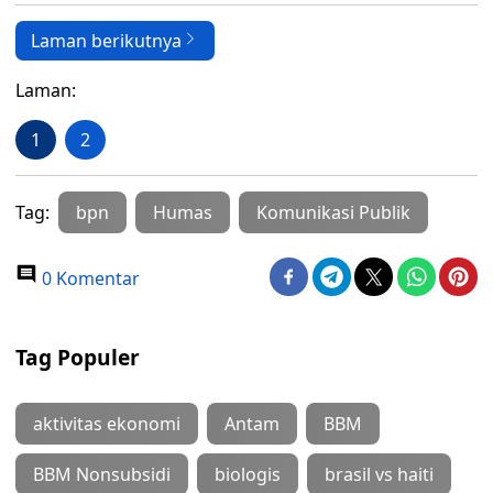
Laman berikutnya
Laman:
1
2
Tag:
bpn
Humas
Komunikasi Publik
0 Komentar
Tag Populer
aktivitas ekonomi
Antam
BBM
BBM Nonsubsidi
biologis
brasil vs haiti