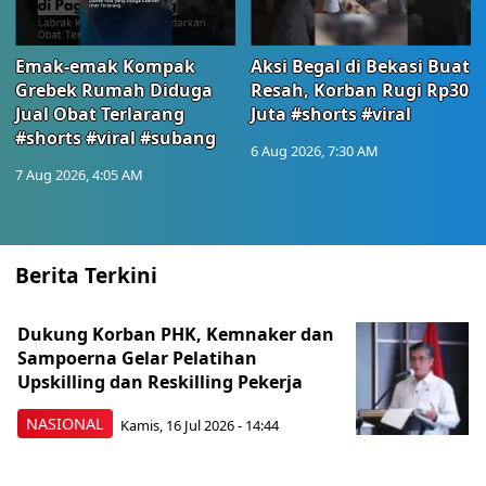
Emak-emak Kompak
Aksi Begal di Bekasi Buat
Grebek Rumah Diduga
Resah, Korban Rugi Rp30
Jual Obat Terlarang
Juta #shorts #viral
#shorts #viral #subang
6 Aug 2026, 7:30 AM
7 Aug 2026, 4:05 AM
Berita Terkini
Dukung Korban PHK, Kemnaker dan
Sampoerna Gelar Pelatihan
Upskilling dan Reskilling Pekerja
NASIONAL
Kamis, 16 Jul 2026 - 14:44