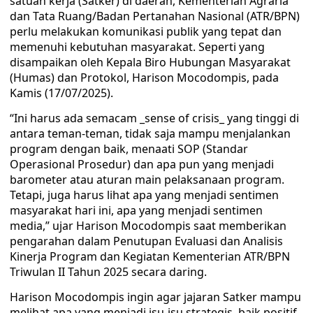
satuan kerja (Satker) di daerah, Kementerian Agraria
dan Tata Ruang/Badan Pertanahan Nasional (ATR/BPN)
perlu melakukan komunikasi publik yang tepat dan
memenuhi kebutuhan masyarakat. Seperti yang
disampaikan oleh Kepala Biro Hubungan Masyarakat
(Humas) dan Protokol, Harison Mocodompis, pada
Kamis (17/07/2025).
“Ini harus ada semacam _sense of crisis_ yang tinggi di
antara teman-teman, tidak saja mampu menjalankan
program dengan baik, menaati SOP (Standar
Operasional Prosedur) dan apa pun yang menjadi
barometer atau aturan main pelaksanaan program.
Tetapi, juga harus lihat apa yang menjadi sentimen
masyarakat hari ini, apa yang menjadi sentimen
media,” ujar Harison Mocodompis saat memberikan
pengarahan dalam Penutupan Evaluasi dan Analisis
Kinerja Program dan Kegiatan Kementerian ATR/BPN
Triwulan II Tahun 2025 secara daring.
Harison Mocodompis ingin agar jajaran Satker mampu
melihat apa yang menjadi isu-isu strategis, baik positif