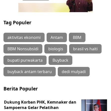
Tag Populer
aktivitas ekonomi
Antam
BBM
BBM Nonsubsidi
biologis
brasil vs haiti
bupati purwakarta
Buyback
buyback antam terbaru
dedi mulyadi
Berita Populer
Dukung Korban PHK, Kemnaker dan
Sampoerna Gelar Pelatihan