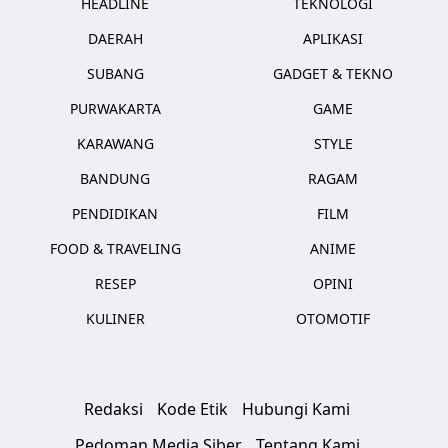
HEADLINE
TEKNOLOGI
DAERAH
APLIKASI
SUBANG
GADGET & TEKNO
PURWAKARTA
GAME
KARAWANG
STYLE
BANDUNG
RAGAM
PENDIDIKAN
FILM
FOOD & TRAVELING
ANIME
RESEP
OPINI
KULINER
OTOMOTIF
Redaksi
Kode Etik
Hubungi Kami
Pedoman Media Siber
Tentang Kami