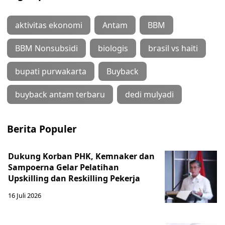
aktivitas ekonomi
Antam
BBM
BBM Nonsubsidi
biologis
brasil vs haiti
bupati purwakarta
Buyback
buyback antam terbaru
dedi mulyadi
Berita Populer
Dukung Korban PHK, Kemnaker dan
Sampoerna Gelar Pelatihan
Upskilling dan Reskilling Pekerja
16 Juli 2026