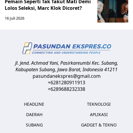
Pemain Seperti Tak Takut Mati Demi
Lolos Seleksi, Marc Klok Dicoret?
16 Juli 2026
Jl. Jend. Achmad Yani, Pasirkareumbi
Kec. Subang,
Kabupaten Subang, Jawa Barat
,
Indonesia
41211
pasundanekspres@gmail.com
+6281280911913
+6289688232338
HEADLINE
TEKNOLOGI
DAERAH
APLIKASI
SUBANG
GADGET & TEKNO