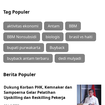
Tag Populer
aktivitas ekonomi
Antam
BBM
BBM Nonsubsidi
biologis
brasil vs haiti
bupati purwakarta
Buyback
buyback antam terbaru
dedi mulyadi
Berita Populer
Dukung Korban PHK, Kemnaker dan
Sampoerna Gelar Pelatihan
Upskilling dan Reskilling Pekerja