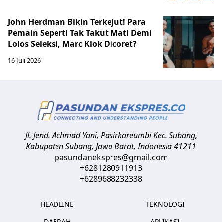
John Herdman Bikin Terkejut! Para
Pemain Seperti Tak Takut Mati Demi
Lolos Seleksi, Marc Klok Dicoret?
16 Juli 2026
Jl. Jend. Achmad Yani, Pasirkareumbi
Kec. Subang,
Kabupaten Subang, Jawa Barat
,
Indonesia
41211
pasundanekspres@gmail.com
+6281280911913
+6289688232338
HEADLINE
TEKNOLOGI
DAERAH
APLIKASI