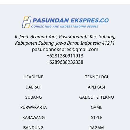
Jl. Jend. Achmad Yani, Pasirkareumbi
Kec. Subang,
Kabupaten Subang, Jawa Barat
,
Indonesia
41211
pasundanekspres@gmail.com
+6281280911913
+6289688232338
HEADLINE
TEKNOLOGI
DAERAH
APLIKASI
SUBANG
GADGET & TEKNO
PURWAKARTA
GAME
KARAWANG
STYLE
BANDUNG
RAGAM