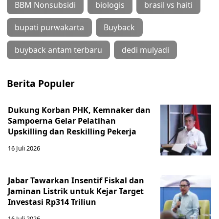
BBM Nonsubsidi
biologis
brasil vs haiti
bupati purwakarta
Buyback
buyback antam terbaru
dedi mulyadi
Berita Populer
Dukung Korban PHK, Kemnaker dan
Sampoerna Gelar Pelatihan
Upskilling dan Reskilling Pekerja
16 Juli 2026
Jabar Tawarkan Insentif Fiskal dan
Jaminan Listrik untuk Kejar Target
Investasi Rp314 Triliun
16 Juli 2026