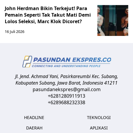
John Herdman Bikin Terkejut! Para
Pemain Seperti Tak Takut Mati Demi
Lolos Seleksi, Marc Klok Dicoret?
16 Juli 2026
Jl. Jend. Achmad Yani, Pasirkareumbi
Kec. Subang,
Kabupaten Subang, Jawa Barat
,
Indonesia
41211
pasundanekspres@gmail.com
+6281280911913
+6289688232338
HEADLINE
TEKNOLOGI
DAERAH
APLIKASI