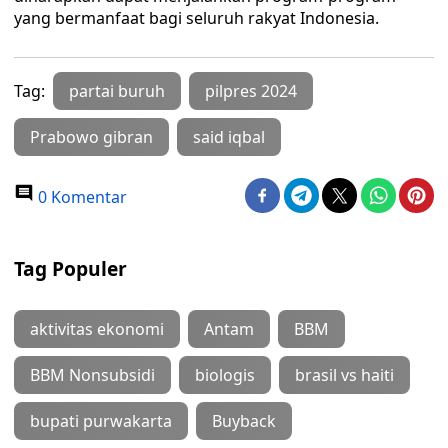
yang bermanfaat bagi seluruh rakyat Indonesia.
Tag:
partai buruh
pilpres 2024
Prabowo gibran
said iqbal
0 Komentar
Tag Populer
aktivitas ekonomi
Antam
BBM
BBM Nonsubsidi
biologis
brasil vs haiti
bupati purwakarta
Buyback