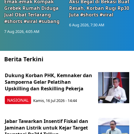
Emak-emak Kompak
Aksi Begal di Bekasi Buat
Grebek Rumah Diduga
Resah, Korban Rugi Rp30
Jual Obat Terlarang
Juta #shorts #viral
#shorts #viral #subang
6 Aug 2026, 7:30 AM
7 Aug 2026, 4:05 AM
Berita Terkini
Dukung Korban PHK, Kemnaker dan
Sampoerna Gelar Pelatihan
Upskilling dan Reskilling Pekerja
NASIONAL
Kamis, 16 Jul 2026 - 14:44
Jabar Tawarkan Insentif Fiskal dan
Jaminan Listrik untuk Kejar Target