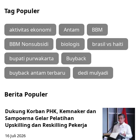
Tag Populer
aktivitas ekonomi
Antam
BBM
BBM Nonsubsidi
biologis
brasil vs haiti
bupati purwakarta
Buyback
buyback antam terbaru
dedi mulyadi
Berita Populer
Dukung Korban PHK, Kemnaker dan
Sampoerna Gelar Pelatihan
Upskilling dan Reskilling Pekerja
16 Juli 2026