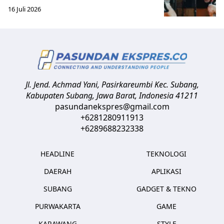
16 Juli 2026
Jl. Jend. Achmad Yani, Pasirkareumbi
Kec. Subang,
Kabupaten Subang, Jawa Barat
,
Indonesia
41211
pasundanekspres@gmail.com
+6281280911913
+6289688232338
HEADLINE
TEKNOLOGI
DAERAH
APLIKASI
SUBANG
GADGET & TEKNO
PURWAKARTA
GAME
KARAWANG
STYLE