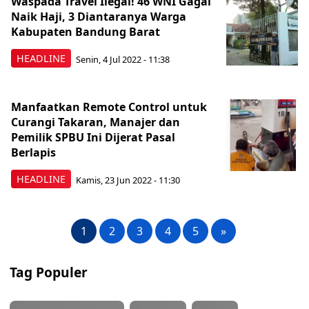
Waspada Travel Ilegal! 46 WNI Gagal
Naik Haji, 3 Diantaranya Warga
Kabupaten Bandung Barat
HEADLINE
Senin, 4 Jul 2022 - 11:38
Manfaatkan Remote Control untuk
Curangi Takaran, Manajer dan
Pemilik SPBU Ini Dijerat Pasal
Berlapis
HEADLINE
Kamis, 23 Jun 2022 - 11:30
1
2
3
4
5
»
Tag Populer