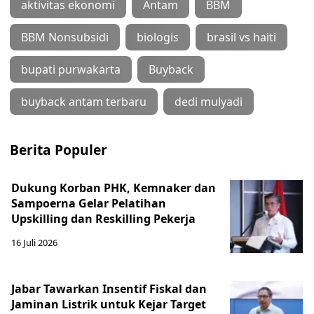
aktivitas ekonomi
Antam
BBM
BBM Nonsubsidi
biologis
brasil vs haiti
bupati purwakarta
Buyback
buyback antam terbaru
dedi mulyadi
Berita Populer
Dukung Korban PHK, Kemnaker dan
Sampoerna Gelar Pelatihan
Upskilling dan Reskilling Pekerja
16 Juli 2026
Jabar Tawarkan Insentif Fiskal dan
Jaminan Listrik untuk Kejar Target