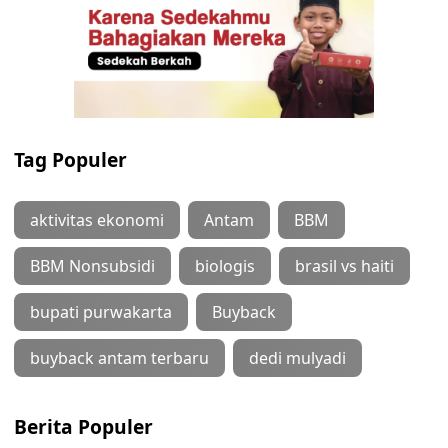
Tag Populer
aktivitas ekonomi
Antam
BBM
BBM Nonsubsidi
biologis
brasil vs haiti
bupati purwakarta
Buyback
buyback antam terbaru
dedi mulyadi
Berita Populer