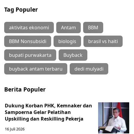
Tag Populer
aktivitas ekonomi
Antam
BBM
BBM Nonsubsidi
biologis
brasil vs haiti
bupati purwakarta
Buyback
buyback antam terbaru
dedi mulyadi
Berita Populer
Dukung Korban PHK, Kemnaker dan
Sampoerna Gelar Pelatihan
Upskilling dan Reskilling Pekerja
16 Juli 2026