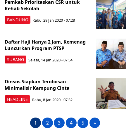
Pemkab Prioritaskan CSR untuk
Rehab Sekolah
BANDUNG
Rabu, 29 Jan 2020 - 07:28
Daftar Haji Hanya 2 Jam, Kemenag
Luncurkan Program PTSP
SUBANG
Selasa, 14 Jan 2020 - 07:54
Dinsos Siapkan Terobosan
Minimalisir Kampung Cinta
HEADLINE
Rabu, 8 Jan 2020 - 07:32
1
2
3
4
5
»