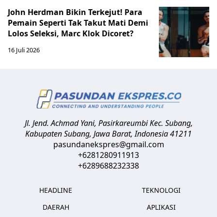
John Herdman Bikin Terkejut! Para
Pemain Seperti Tak Takut Mati Demi
Lolos Seleksi, Marc Klok Dicoret?
16 Juli 2026
Jl. Jend. Achmad Yani, Pasirkareumbi
Kec. Subang,
Kabupaten Subang, Jawa Barat
,
Indonesia
41211
pasundanekspres@gmail.com
+6281280911913
+6289688232338
HEADLINE
TEKNOLOGI
DAERAH
APLIKASI