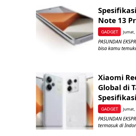
Spesifika
Note 13 Pr
GADGET
Jumat, 
PASUNDAN EKSPRES
bisa kamu temukan
Xiaomi Re
Global di 
Spesifikas
GADGET
Jumat, 
PASUNDAN EKSPRES 
termasuk di Indon