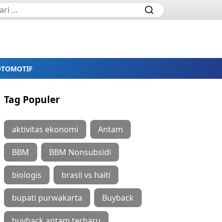
OTOMOTIF
Tag Populer
aktivitas ekonomi
Antam
BBM
BBM Nonsubsidi
biologis
brasil vs haiti
bupati purwakarta
Buyback
buyback antam terbaru