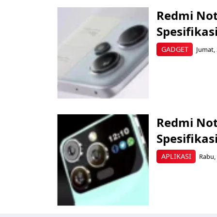
Redmi Note
Spesifikas
GADGET
Jumat, 
Redmi Not
Spesifikas
APLIKASI
Rabu, 