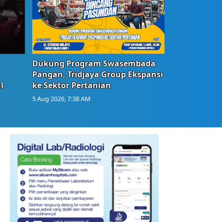
Dukung Program Swasembada
Pangan, Tridjaya Group Ekspansi
l
ke Sektor Pertanian
5 Aug 2026, 7:38 AM