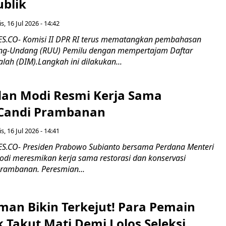
ublik
s, 16 Jul 2026 - 14:42
.CO- Komisi II DPR RI terus mematangkan pembahasan
g-Undang (RUU) Pemilu dengan mempertajam Daftar
alah (DIM).Langkah ini dilakukan...
an Modi Resmi Kerja Sama
 Candi Prambanan
s, 16 Jul 2026 - 14:41
.CO- Presiden Prabowo Subianto bersama Perdana Menteri
odi meresmikan kerja sama restorasi dan konservasi
rambanan. Peresmian...
man Bikin Terkejut! Para Pemain
k Takut Mati Demi Lolos Seleksi,