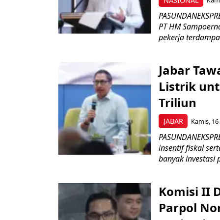
NASIONAL
Kami
PASUNDANEKSPRES
PT HM Sampoerna
pekerja terdampa
Jabar Tawa
Listrik un
Triliun
JABAR
Kamis, 16 
PASUNDANEKSPRES
insentif fiskal s
banyak investasi 
Komisi II
Parpol No