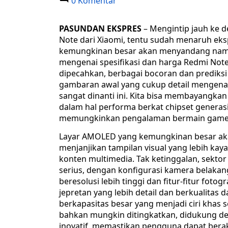
0 Komentar
PASUNDAN EKSPRES
– Mengintip jauh ke 
Note dari Xiaomi, tentu sudah menaruh eks
kemungkinan besar akan menyandang nama 
mengenai spesifikasi dan harga Redmi Note
dipecahkan, berbagai bocoran dan prediks
gambaran awal yang cukup detail mengena
sangat dinanti ini. Kita bisa membayangkan
dalam hal performa berkat chipset generasi
memungkinkan pengalaman bermain game da
Layar AMOLED yang kemungkinan besar akan
menjanjikan tampilan visual yang lebih kay
konten multimedia. Tak ketinggalan, sektor
serius, dengan konfigurasi kamera belaka
beresolusi lebih tinggi dan fitur-fitur fot
jepretan yang lebih detail dan berkualitas 
berkapasitas besar yang menjadi ciri khas
bahkan mungkin ditingkatkan, didukung de
inovatif, memastikan pengguna dapat berak