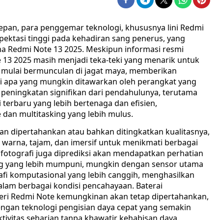
depan, para penggemar teknologi, khususnya lini Redmi
pektasi tinggi pada kehadiran sang penerus, yang
Redmi Note 13 2025. Meskipun informasi resmi
 13 2025 masih menjadi teka-teki yang menarik untuk
i mulai bermunculan di jagat maya, memberikan
i apa yang mungkin ditawarkan oleh perangkat yang
 peningkatan signifikan dari pendahulunya, terutama
 terbaru yang lebih bertenaga dan efisien,
n multitasking yang lebih mulus.
 dipertahankan atau bahkan ditingkatkan kualitasnya,
a warna, tajam, dan imersif untuk menikmati berbagai
 fotografi juga diprediksi akan mendapatkan perhatian
ng yang lebih mumpuni, mungkin dengan sensor utama
ografi komputasional yang lebih canggih, menghasilkan
dalam berbagai kondisi pencahayaan. Baterai
 seri Redmi Note kemungkinan akan tetap dipertahankan,
ngan teknologi pengisian daya cepat yang semakin
tivitas seharian tanpa khawatir kehabisan daya.