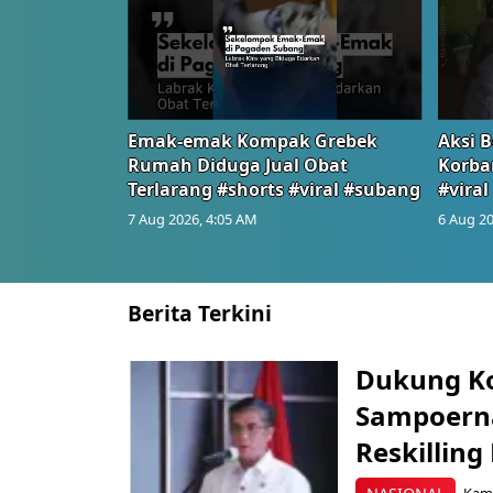
Emak-emak Kompak Grebek
Aksi B
Rumah Diduga Jual Obat
Korba
Terlarang #shorts #viral #subang
#viral
7 Aug 2026, 4:05 AM
6 Aug 20
Berita Terkini
Dukung K
Sampoerna
Reskilling