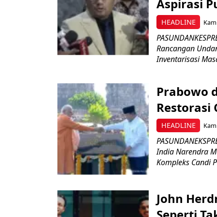
Aspirasi P
HEADLINE
Kami
PASUNDANKESPRES
Rancangan Undan
Inventarisasi Mas
Prabowo d
Restorasi
HEADLINE
Kami
PASUNDANEKSPRES
India Narendra M
Kompleks Candi P
John Herd
Seperti Ta