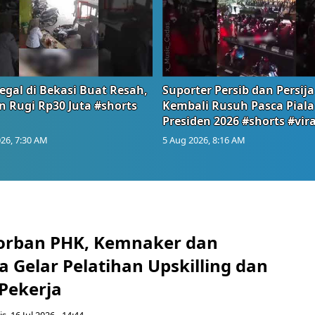
egal di Bekasi Buat Resah,
Suporter Persib dan Persija
n Rugi Rp30 Juta #shorts
Kembali Rusuh Pasca Piala
Presiden 2026 #shorts #vira
26, 7:30 AM
5 Aug 2026, 8:16 AM
orban PHK, Kemnaker dan
 Gelar Pelatihan Upskilling dan
 Pekerja