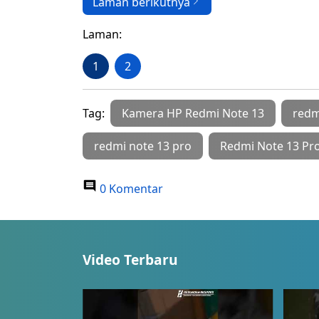
Laman berikutnya
Laman:
1
2
Tag:
Kamera HP Redmi Note 13
redm
redmi note 13 pro
Redmi Note 13 Pr
0 Komentar
Video Terbaru