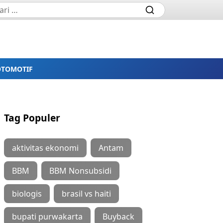
OTOMOTIF
Tag Populer
aktivitas ekonomi
Antam
BBM
BBM Nonsubsidi
biologis
brasil vs haiti
bupati purwakarta
Buyback