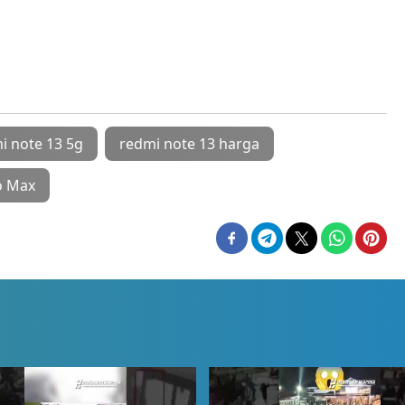
i note 13 5g
redmi note 13 harga
o Max