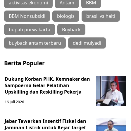
aktivitas ekonomi
Antam
BBM
BBM Nonsubsidi
biologis
brasil vs haiti
bupati purwakarta
Buyback
buyback antam terbaru
dedi mulyadi
Berita Populer
Dukung Korban PHK, Kemnaker dan
Sampoerna Gelar Pelatihan
Upskilling dan Reskilling Pekerja
16 Juli 2026
Jabar Tawarkan Insentif Fiskal dan
Jaminan Listrik untuk Kejar Target