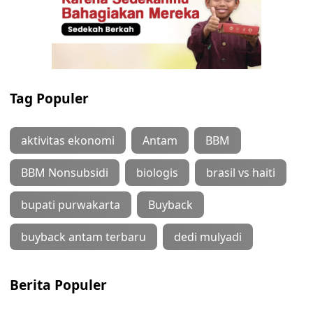
Tag Populer
aktivitas ekonomi
Antam
BBM
BBM Nonsubsidi
biologis
brasil vs haiti
bupati purwakarta
Buyback
buyback antam terbaru
dedi mulyadi
Berita Populer