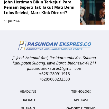
John Herdman Bikin Terkejut! Para
Pemain Seperti Tak Takut Mati Demi
Lolos Seleksi, Marc Klok Dicoret?
16 Juli 2026
Jl. Jend. Achmad Yani, Pasirkareumbi
Kec. Subang,
Kabupaten Subang, Jawa Barat
,
Indonesia
41211
pasundanekspres@gmail.com
+6281280911913
+6289688232338
HEADLINE
TEKNOLOGI
DAERAH
APLIKASI
SUBANG
GADGET & TEKNO