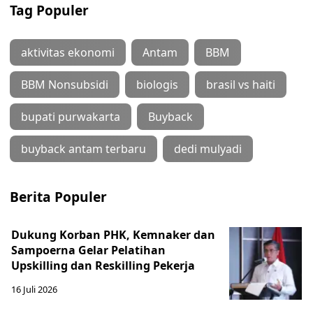
Tag Populer
aktivitas ekonomi
Antam
BBM
BBM Nonsubsidi
biologis
brasil vs haiti
bupati purwakarta
Buyback
buyback antam terbaru
dedi mulyadi
Berita Populer
Dukung Korban PHK, Kemnaker dan
Sampoerna Gelar Pelatihan
Upskilling dan Reskilling Pekerja
16 Juli 2026