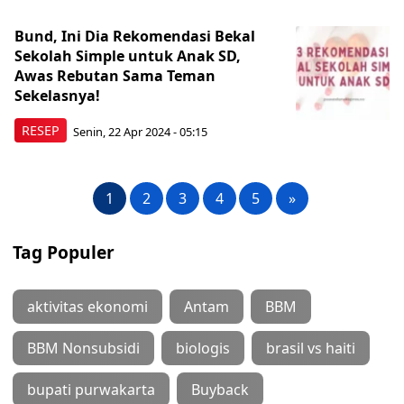
Bund, Ini Dia Rekomendasi Bekal
Sekolah Simple untuk Anak SD,
Awas Rebutan Sama Teman
Sekelasnya!
RESEP
Senin, 22 Apr 2024 - 05:15
1
2
3
4
5
»
Tag Populer
aktivitas ekonomi
Antam
BBM
BBM Nonsubsidi
biologis
brasil vs haiti
bupati purwakarta
Buyback