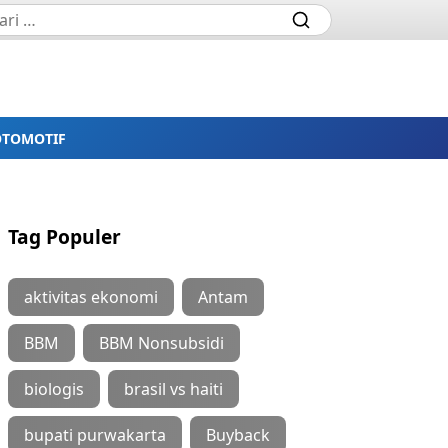
OTOMOTIF
Tag Populer
aktivitas ekonomi
Antam
BBM
BBM Nonsubsidi
biologis
brasil vs haiti
bupati purwakarta
Buyback