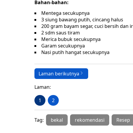
Bahan-bahan:
Mentega secukupnya
3 siung bawang putih, cincang halus
200 gram bayam segar, cuci bersih dan ir
2 sdm saus tiram
Merica bubuk secukupnya
Garam secukupnya
Nasi putih hangat secukupnya
Laman berikutnya
Laman:
1
2
Tag:
bekal
rekomendasi
Resep