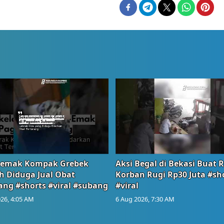
emak Kompak Grebek
Aksi Begal di Bekasi Buat 
 Diduga Jual Obat
Korban Rugi Rp30 Juta #sh
ang #shorts #viral #subang
#viral
26, 4:05 AM
6 Aug 2026, 7:30 AM