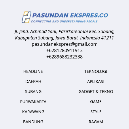
Jl. Jend. Achmad Yani, Pasirkareumbi
Kec. Subang,
Kabupaten Subang, Jawa Barat
,
Indonesia
41211
pasundanekspres@gmail.com
+6281280911913
+6289688232338
HEADLINE
TEKNOLOGI
DAERAH
APLIKASI
SUBANG
GADGET & TEKNO
PURWAKARTA
GAME
KARAWANG
STYLE
BANDUNG
RAGAM