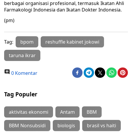
berbagai organisasi profesional, termasuk Ikatan Ahli
Farmakologi Indonesia dan Ikatan Dokter Indonesia.
(pm)
Tag:
bpom
reshuffle kabinet jokowi
taruna ikrar
0 Komentar
Tag Populer
aktivitas ekonomi
Antam
BBM
BBM Nonsubsidi
biologis
brasil vs haiti