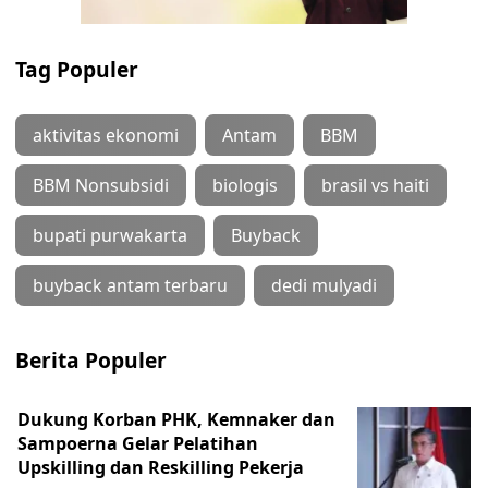
Tag Populer
aktivitas ekonomi
Antam
BBM
BBM Nonsubsidi
biologis
brasil vs haiti
bupati purwakarta
Buyback
buyback antam terbaru
dedi mulyadi
Berita Populer
Dukung Korban PHK, Kemnaker dan
Sampoerna Gelar Pelatihan
Upskilling dan Reskilling Pekerja