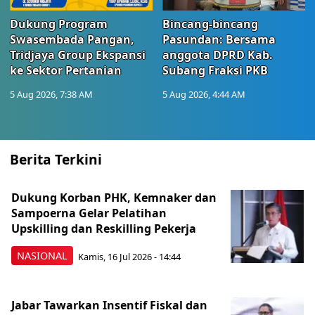
Dukung Program
Bincang-bincang
Swasembada Pangan,
Pasundan: Bersama
Tridjaya Group Ekspansi
anggota DPRD Kab.
ke Sektor Pertanian
Subang Fraksi PKB
5 Aug 2026, 7:38 AM
5 Aug 2026, 4:44 AM
Berita Terkini
Dukung Korban PHK, Kemnaker dan
Sampoerna Gelar Pelatihan
Upskilling dan Reskilling Pekerja
NASIONAL
Kamis, 16 Jul 2026 - 14:44
Jabar Tawarkan Insentif Fiskal dan