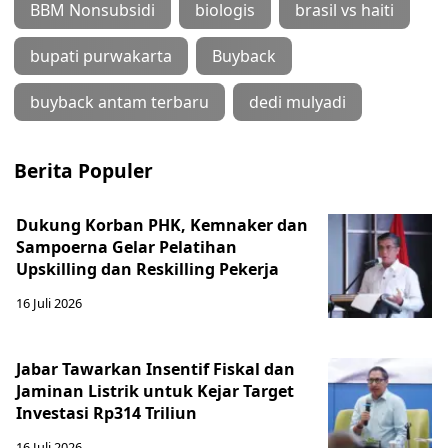
BBM Nonsubsidi
biologis
brasil vs haiti
bupati purwakarta
Buyback
buyback antam terbaru
dedi mulyadi
Berita Populer
Dukung Korban PHK, Kemnaker dan
Sampoerna Gelar Pelatihan
Upskilling dan Reskilling Pekerja
16 Juli 2026
Jabar Tawarkan Insentif Fiskal dan
Jaminan Listrik untuk Kejar Target
Investasi Rp314 Triliun
16 Juli 2026