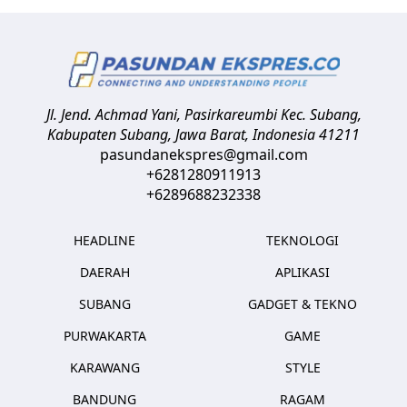
Jl. Jend. Achmad Yani, Pasirkareumbi
Kec. Subang,
Kabupaten Subang, Jawa Barat
,
Indonesia
41211
pasundanekspres@gmail.com
+6281280911913
+6289688232338
HEADLINE
TEKNOLOGI
DAERAH
APLIKASI
SUBANG
GADGET & TEKNO
PURWAKARTA
GAME
KARAWANG
STYLE
BANDUNG
RAGAM