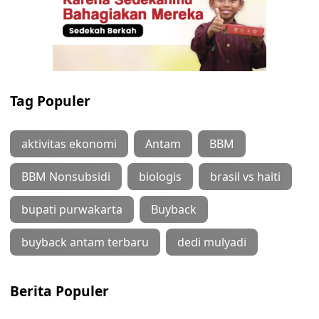
Tag Populer
aktivitas ekonomi
Antam
BBM
BBM Nonsubsidi
biologis
brasil vs haiti
bupati purwakarta
Buyback
buyback antam terbaru
dedi mulyadi
Berita Populer