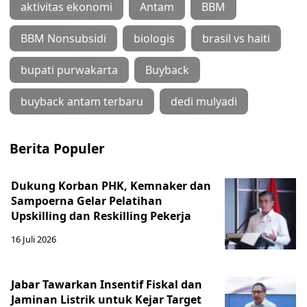
aktivitas ekonomi
Antam
BBM
BBM Nonsubsidi
biologis
brasil vs haiti
bupati purwakarta
Buyback
buyback antam terbaru
dedi mulyadi
Berita Populer
Dukung Korban PHK, Kemnaker dan
Sampoerna Gelar Pelatihan
Upskilling dan Reskilling Pekerja
16 Juli 2026
Jabar Tawarkan Insentif Fiskal dan
Jaminan Listrik untuk Kejar Target