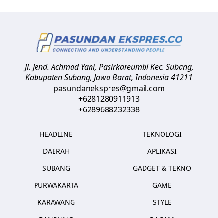
Jl. Jend. Achmad Yani, Pasirkareumbi
Kec. Subang,
Kabupaten Subang, Jawa Barat
,
Indonesia
41211
pasundanekspres@gmail.com
+6281280911913
+6289688232338
HEADLINE
TEKNOLOGI
DAERAH
APLIKASI
SUBANG
GADGET & TEKNO
PURWAKARTA
GAME
KARAWANG
STYLE