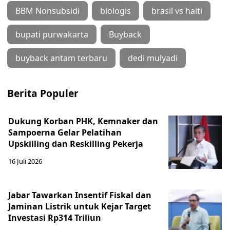
BBM Nonsubsidi
biologis
brasil vs haiti
bupati purwakarta
Buyback
buyback antam terbaru
dedi mulyadi
Berita Populer
Dukung Korban PHK, Kemnaker dan
Sampoerna Gelar Pelatihan
Upskilling dan Reskilling Pekerja
16 Juli 2026
Jabar Tawarkan Insentif Fiskal dan
Jaminan Listrik untuk Kejar Target
Investasi Rp314 Triliun