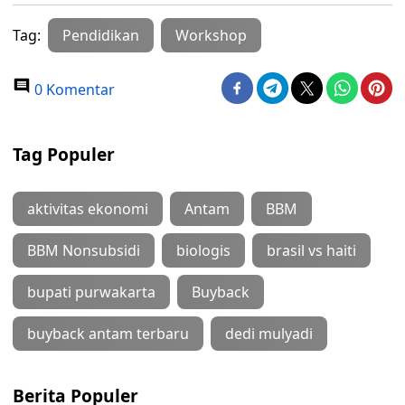
Tag:
Pendidikan
Workshop
0 Komentar
Tag Populer
aktivitas ekonomi
Antam
BBM
BBM Nonsubsidi
biologis
brasil vs haiti
bupati purwakarta
Buyback
buyback antam terbaru
dedi mulyadi
Berita Populer