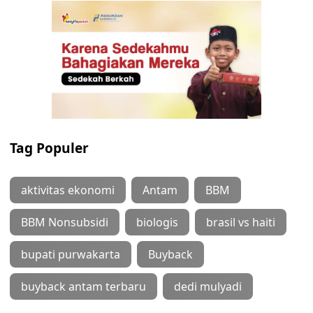
Tag Populer
aktivitas ekonomi
Antam
BBM
BBM Nonsubsidi
biologis
brasil vs haiti
bupati purwakarta
Buyback
buyback antam terbaru
dedi mulyadi