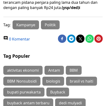
terancam pidana penjara paling lama dua tahun dan
dengan paling banyak Rp24 juta.
(ysp/ded)i
Tag:
Kampanye
Politik
0 Komentar
Tag Populer
aktivitas ekonomi
Antam
BBM
BBM Nonsubsidi
biologis
brasil vs haiti
bupati purwakarta
Buyback
buyback antam terbaru
dedi mulyadi