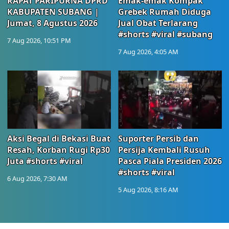
RAPAT PARIPURNA DPRD
Emak-emak Kompak
KABUPATEN SUBANG |
Grebek Rumah Diduga
Jumat, 8 Agustus 2026
Jual Obat Terlarang
#shorts #viral #subang
7 Aug 2026, 10:51 PM
7 Aug 2026, 4:05 AM
Aksi Begal di Bekasi Buat
Suporter Persib dan
Resah, Korban Rugi Rp30
Persija Kembali Rusuh
Juta #shorts #viral
Pasca Piala Presiden 2026
#shorts #viral
6 Aug 2026, 7:30 AM
5 Aug 2026, 8:16 AM