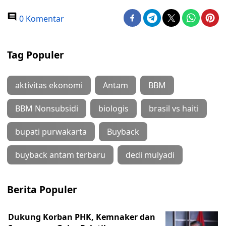
0 Komentar
Tag Populer
aktivitas ekonomi
Antam
BBM
BBM Nonsubsidi
biologis
brasil vs haiti
bupati purwakarta
Buyback
buyback antam terbaru
dedi mulyadi
Berita Populer
Dukung Korban PHK, Kemnaker dan