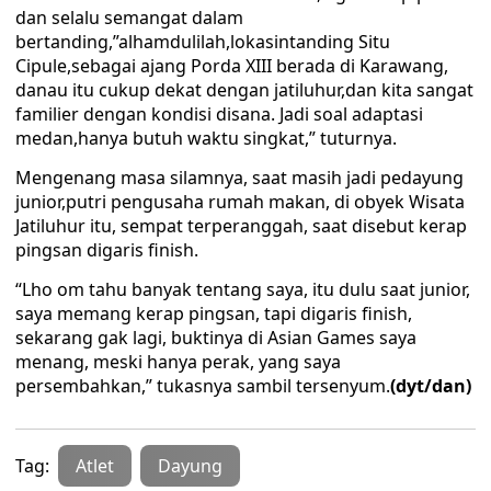
dan selalu semangat dalam
bertanding,”alhamdulilah,lokasintanding Situ
Cipule,sebagai ajang Porda XIII berada di Karawang,
danau itu cukup dekat dengan jatiluhur,dan kita sangat
familier dengan kondisi disana. Jadi soal adaptasi
medan,hanya butuh waktu singkat,” tuturnya.
Mengenang masa silamnya, saat masih jadi pedayung
junior,putri pengusaha rumah makan, di obyek Wisata
Jatiluhur itu, sempat terperanggah, saat disebut kerap
pingsan digaris finish.
“Lho om tahu banyak tentang saya, itu dulu saat junior,
saya memang kerap pingsan, tapi digaris finish,
sekarang gak lagi, buktinya di Asian Games saya
menang, meski hanya perak, yang saya
persembahkan,” tukasnya sambil tersenyum.
(dyt/dan)
Tag:
Atlet
Dayung