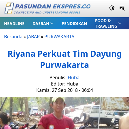
FOOD &
HEADLINE
DAERAH
PENDIDIKAN
TRAVELING
Beranda
»
JABAR
»
PURWAKARTA
Riyana Perkuat Tim Dayung
Purwakarta
Penulis:
Huba
Editor: Huba
Kamis, 27 Sep 2018 - 06:04