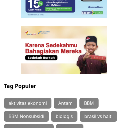
Tag Populer
aktivitas ekonomi
Antam
BBM
BBM Nonsubsidi
biologis
brasil vs haiti