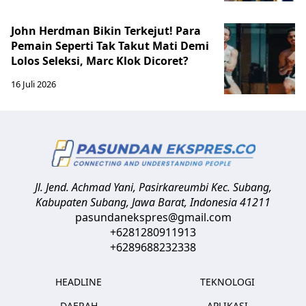
John Herdman Bikin Terkejut! Para
Pemain Seperti Tak Takut Mati Demi
Lolos Seleksi, Marc Klok Dicoret?
16 Juli 2026
Jl. Jend. Achmad Yani, Pasirkareumbi
Kec. Subang,
Kabupaten Subang, Jawa Barat
,
Indonesia
41211
pasundanekspres@gmail.com
+6281280911913
+6289688232338
HEADLINE
TEKNOLOGI
DAERAH
APLIKASI