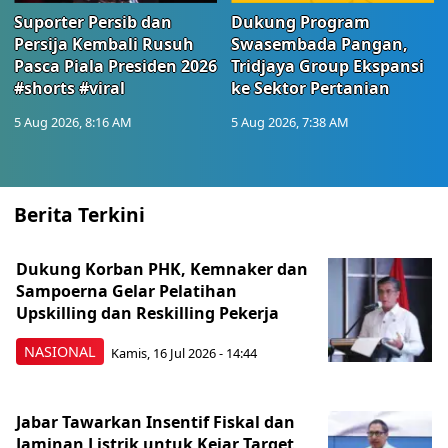
Suporter Persib dan
Dukung Program
Persija Kembali Rusuh
Swasembada Pangan,
Pasca Piala Presiden 2026
Tridjaya Group Ekspansi
#shorts #viral
ke Sektor Pertanian
5 Aug 2026, 8:16 AM
5 Aug 2026, 7:38 AM
Berita Terkini
Dukung Korban PHK, Kemnaker dan
Sampoerna Gelar Pelatihan
Upskilling dan Reskilling Pekerja
NASIONAL
Kamis, 16 Jul 2026 - 14:44
Jabar Tawarkan Insentif Fiskal dan
Jaminan Listrik untuk Kejar Target