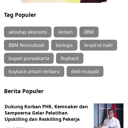
Tag Populer
aktivitas ekonomi
Antam
BBM
BBM Nonsubsidi
biologis
brasil vs haiti
bupati purwakarta
Buyback
buyback antam terbaru
dedi mulyadi
Berita Populer
Dukung Korban PHK, Kemnaker dan
Sampoerna Gelar Pelatihan
Upskilling dan Reskilling Pekerja