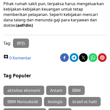
Pihak rumah sakit pun, terpaksa harus mengeluarkan
kebijakan-kebijakan keuangan untuk tetap
memberikan pelayanan. Seperti kebijakan mencari
dana talang dan menunda gaji para karyawan dan
dokter.
(aef/din)
Tag:
BPJS
0 Komentar
Tag Populer
aktivitas ekonomi
Antam
BBM
BBM Nonsubsidi
biologis
brasil vs haiti