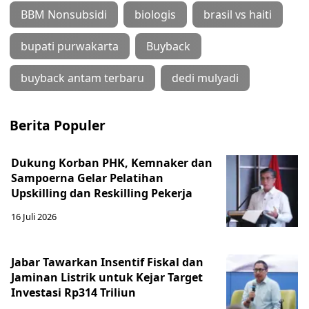
BBM Nonsubsidi
biologis
brasil vs haiti
bupati purwakarta
Buyback
buyback antam terbaru
dedi mulyadi
Berita Populer
Dukung Korban PHK, Kemnaker dan
Sampoerna Gelar Pelatihan
Upskilling dan Reskilling Pekerja
16 Juli 2026
Jabar Tawarkan Insentif Fiskal dan
Jaminan Listrik untuk Kejar Target
Investasi Rp314 Triliun