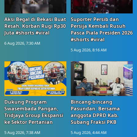
Aksi Begal di Bekasi Buat
Suporter Persib dan
Resah, Korban Rugi Rp30
Persija Kembali Rusuh
Juta #shorts #viral
Pasca Piala Presiden 2026
#shorts #viral
6 Aug 2026, 7:30 AM
5 Aug 2026, 8:16 AM
Dukung Program
Bincang-bincang
Swasembada Pangan,
Pasundan: Bersama
Tridjaya Group Ekspansi
anggota DPRD Kab.
ke Sektor Pertanian
Subang Fraksi PKB
5 Aug 2026, 7:38 AM
5 Aug 2026, 4:44 AM