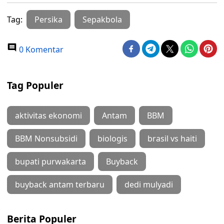
Tag:
Persika
Sepakbola
0 Komentar
Tag Populer
aktivitas ekonomi
Antam
BBM
BBM Nonsubsidi
biologis
brasil vs haiti
bupati purwakarta
Buyback
buyback antam terbaru
dedi mulyadi
Berita Populer