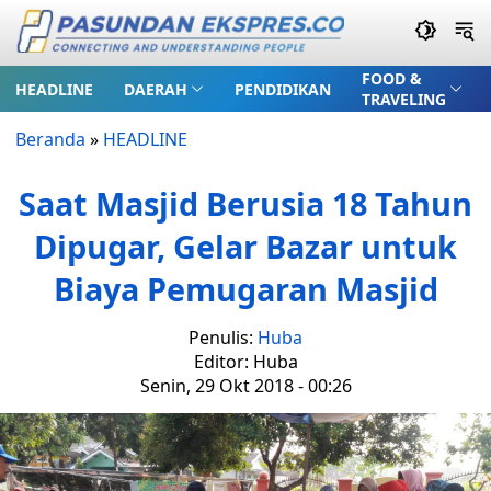
FOOD &
HEADLINE
DAERAH
PENDIDIKAN
TRAVELING
Beranda
»
HEADLINE
Saat Masjid Berusia 18 Tahun
Dipugar, Gelar Bazar untuk
Biaya Pemugaran Masjid
Penulis:
Huba
Editor: Huba
Senin, 29 Okt 2018 - 00:26