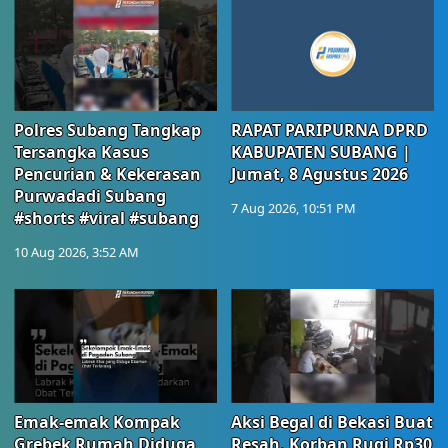
Polres Subang Tangkap
RAPAT PARIPURNA DPRD
Tersangka Kasus
KABUPATEN SUBANG |
Pencurian & Kekerasan
Jumat, 8 Agustus 2026
Purwadadi Subang
7 Aug 2026, 10:51 PM
#shorts #viral #subang
10 Aug 2026, 3:52 AM
Emak-emak Kompak
Aksi Begal di Bekasi Buat
Grebek Rumah Diduga
Resah, Korban Rugi Rp30