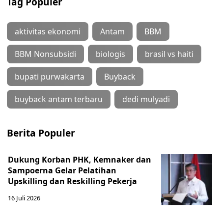
Tag Populer
aktivitas ekonomi
Antam
BBM
BBM Nonsubsidi
biologis
brasil vs haiti
bupati purwakarta
Buyback
buyback antam terbaru
dedi mulyadi
Berita Populer
Dukung Korban PHK, Kemnaker dan
Sampoerna Gelar Pelatihan
Upskilling dan Reskilling Pekerja
16 Juli 2026