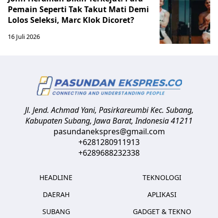
Pemain Seperti Tak Takut Mati Demi
Lolos Seleksi, Marc Klok Dicoret?
16 Juli 2026
Jl. Jend. Achmad Yani, Pasirkareumbi
Kec. Subang,
Kabupaten Subang, Jawa Barat
,
Indonesia
41211
pasundanekspres@gmail.com
+6281280911913
+6289688232338
HEADLINE
TEKNOLOGI
DAERAH
APLIKASI
SUBANG
GADGET & TEKNO