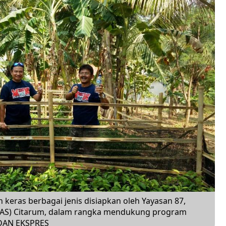
ras berbagai jenis disiapkan oleh Yayasan 87,
(DAS) Citarum, dalam rangka mendukung program
DAN EKSPRES