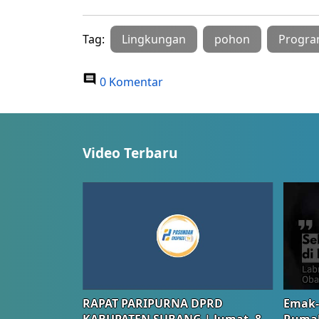
Tag:
Lingkungan
pohon
Progr
0 Komentar
Video Terbaru
RAPAT PARIPURNA DPRD
Emak-
KABUPATEN SUBANG | Jumat, 8
Rumah