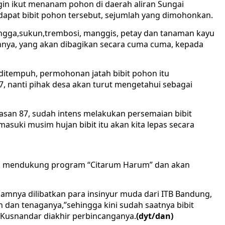
in ikut menanam pohon di daerah aliran Sungai
dapat bibit pohon tersebut, sejumlah yang dimohonkan.
gga,sukun,trembosi, manggis, petay dan tanaman kayu
ainnya, yang akan dibagikan secara cuma cuma, kepada
 ditempuh, permohonan jatah bibit pohon itu
7, nanti pihak desa akan turut mengetahui sebagai
yasan 87, sudah intens melakukan persemaian bibit
suki musim hujan bibit itu akan kita lepas secara
uk mendukung program “Citarum Harum” dan akan
alamnya dilibatkan para insinyur muda dari ITB Bandung,
dan tenaganya,”sehingga kini sudah saatnya bibit
r Kusnandar diakhir perbincanganya.
(dyt/dan)