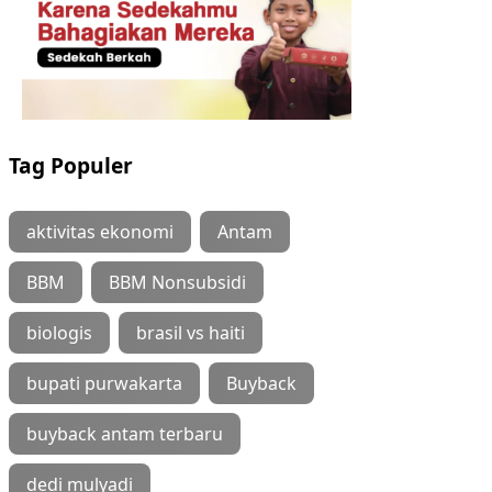
Tag Populer
aktivitas ekonomi
Antam
BBM
BBM Nonsubsidi
biologis
brasil vs haiti
bupati purwakarta
Buyback
buyback antam terbaru
dedi mulyadi