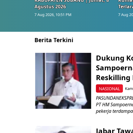
Agustus 2026
Terlar
7 Aug 2026, 10:51 PM
7 Aug 20
Berita Terkini
Dukung K
Sampoerna
Reskilling
NASIONAL
Kami
PASUNDANEKSPRES
PT HM Sampoerna
pekerja terdampa
Jabar Tawa