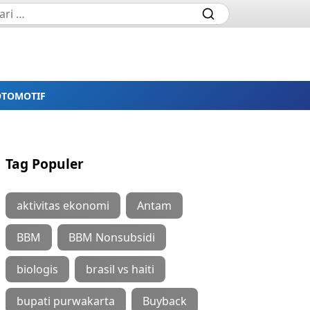
OTOMOTIF
Tag Populer
aktivitas ekonomi
Antam
BBM
BBM Nonsubsidi
biologis
brasil vs haiti
bupati purwakarta
Buyback