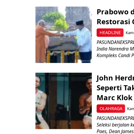
Prabowo d
Restorasi
HEADLINE
Kami
PASUNDANEKSPRES
India Narendra M
Kompleks Candi P
John Herd
Seperti Ta
Marc Klok 
OLAHRAGA
Kami
PASUNDANEKSPRES
Seleksi berjalan
Paes, Dean James.