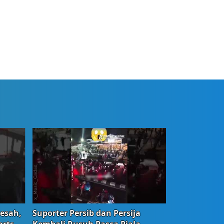
Resah,
Suporter Persib dan Persija
orts
Kembali Rusuh Pasca Piala