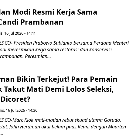
an Modi Resmi Kerja Sama
 Candi Prambanan
s, 16 Jul 2026 - 14:41
.CO- Presiden Prabowo Subianto bersama Perdana Menteri
odi meresmikan kerja sama restorasi dan konservasi
rambanan. Peresmian...
man Bikin Terkejut! Para Pemain
k Takut Mati Demi Lolos Seleksi,
Dicoret?
s, 16 Jul 2026 - 14:36
.CO-Marc Klok mati-matian rebut skuad utama Garuda.
 ketat. John Herdman akui belum puas.Reuni dengan Maarten
..