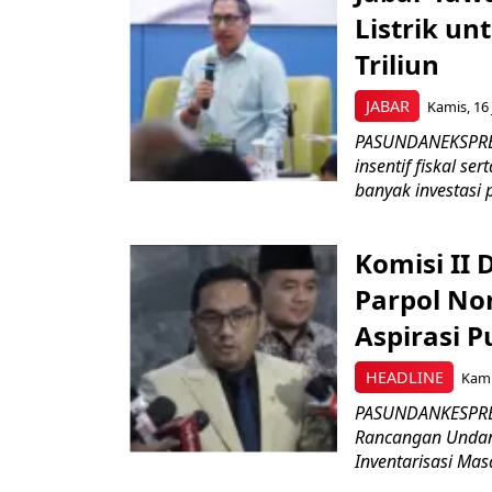
Listrik un
Triliun
JABAR
Kamis, 16 
PASUNDANEKSPRES
insentif fiskal s
banyak investasi 
Komisi II
Parpol No
Aspirasi P
HEADLINE
Kami
PASUNDANKESPRES
Rancangan Undan
Inventarisasi Mas