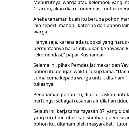
Menurutnya, warga atau kelompok yang ing
Citarum, akan dia rekomendasi, untuk men
Aneka tanaman buah itu berupa pohon man
lain seperti mahoni, katerina dan pohon l
warga.
Hanya saja, karena ada tupoksi yang harus
permintaanya harus ditujukan ke Yayasan 8
rekomendasi,” papar Kusnandar.
Selama ini, pihak Pemdes Jatimekar dan Ya
pohon itu,dengan waktu cukup lama. “Dan ma
cuma cuma kepada warga untuk ditanam,”
tukasnya.
Penanaman pohon itu, diprioritaskan unt
berfungsi sebagai resapan air dilahan tidur.
Sejauh ini, kerjasama Yayasan 87, yang did
yang turut memberikan sumbang pemikiran 
pohon itu, ditanam oleh masyarakat,” tutu