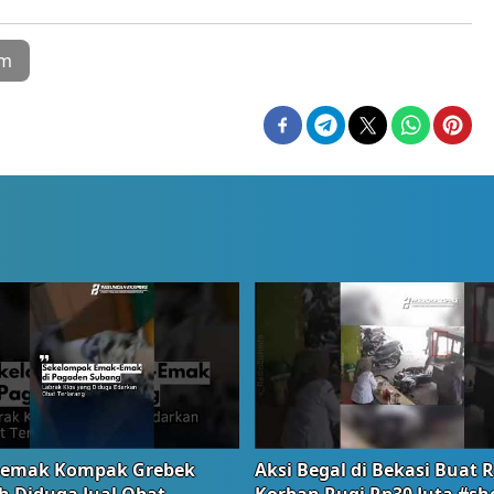
am
emak Kompak Grebek
Aksi Begal di Bekasi Buat 
 Diduga Jual Obat
Korban Rugi Rp30 Juta #sh