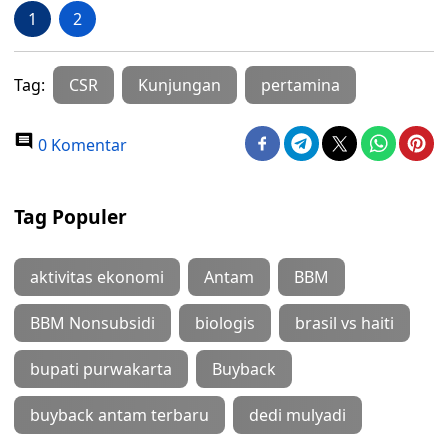
1
2
Tag:
CSR
Kunjungan
pertamina
0 Komentar
Tag Populer
aktivitas ekonomi
Antam
BBM
BBM Nonsubsidi
biologis
brasil vs haiti
bupati purwakarta
Buyback
buyback antam terbaru
dedi mulyadi