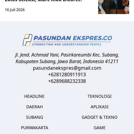
16 Juli 2026
Jl. Jend. Achmad Yani, Pasirkareumbi
Kec. Subang,
Kabupaten Subang, Jawa Barat
,
Indonesia
41211
pasundanekspres@gmail.com
+6281280911913
+6289688232338
HEADLINE
TEKNOLOGI
DAERAH
APLIKASI
SUBANG
GADGET & TEKNO
PURWAKARTA
GAME