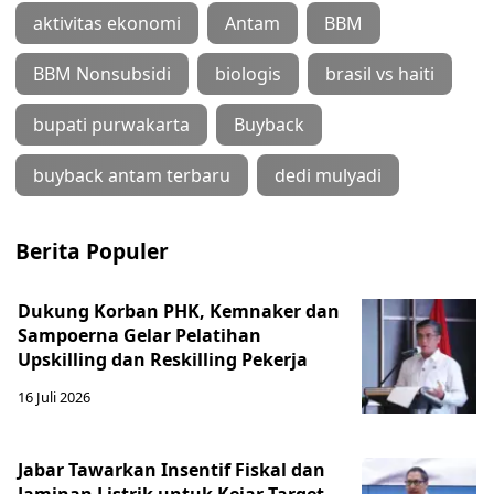
aktivitas ekonomi
Antam
BBM
BBM Nonsubsidi
biologis
brasil vs haiti
bupati purwakarta
Buyback
buyback antam terbaru
dedi mulyadi
Berita Populer
Dukung Korban PHK, Kemnaker dan
Sampoerna Gelar Pelatihan
Upskilling dan Reskilling Pekerja
16 Juli 2026
Jabar Tawarkan Insentif Fiskal dan
Jaminan Listrik untuk Kejar Target