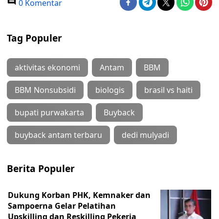
0 Komentar
Tag Populer
aktivitas ekonomi
Antam
BBM
BBM Nonsubsidi
biologis
brasil vs haiti
bupati purwakarta
Buyback
buyback antam terbaru
dedi mulyadi
Berita Populer
Dukung Korban PHK, Kemnaker dan
Sampoerna Gelar Pelatihan
Upskilling dan Reskilling Pekerja