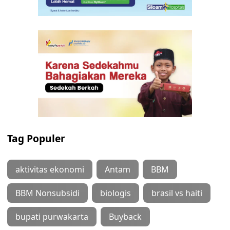
Tag Populer
aktivitas ekonomi
Antam
BBM
BBM Nonsubsidi
biologis
brasil vs haiti
bupati purwakarta
Buyback