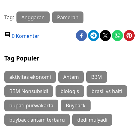
Tag:
Anggaran
Pameran
0 Komentar
Tag Populer
aktivitas ekonomi
Antam
BBM
BBM Nonsubsidi
biologis
brasil vs haiti
bupati purwakarta
Buyback
buyback antam terbaru
dedi mulyadi