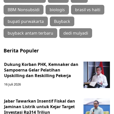
BBM Nonsubsidi
biologis
brasil vs haiti
bupati purwakarta
Buyback
buyback antam terbaru
dedi mulyadi
Berita Populer
Dukung Korban PHK, Kemnaker dan
Sampoerna Gelar Pelatihan
Upskilling dan Reskilling Pekerja
16 Juli 2026
Jabar Tawarkan Insentif Fiskal dan
Jaminan Listrik untuk Kejar Target
Investasi Rp314 Triliun