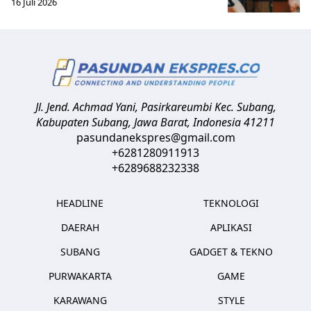
16 Juli 2026
Jl. Jend. Achmad Yani, Pasirkareumbi
Kec. Subang,
Kabupaten Subang, Jawa Barat
,
Indonesia
41211
pasundanekspres@gmail.com
+6281280911913
+6289688232338
HEADLINE
TEKNOLOGI
DAERAH
APLIKASI
SUBANG
GADGET & TEKNO
PURWAKARTA
GAME
KARAWANG
STYLE