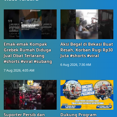
Emak-emak Kompak
Aksi Begal di Bekasi Buat
Grebek Rumah Diduga
Resah, Korban Rugi Rp30
Jual Obat Terlarang
Juta #shorts #viral
#shorts #viral #subang
6 Aug 2026, 7:30 AM
7 Aug 2026, 4:05 AM
Suporter Persib dan
Dukung Program