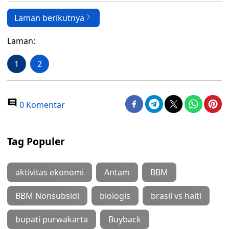
Laman berikutnya
Laman:
1
2
0 Komentar
Tag Populer
aktivitas ekonomi
Antam
BBM
BBM Nonsubsidi
biologis
brasil vs haiti
bupati purwakarta
Buyback