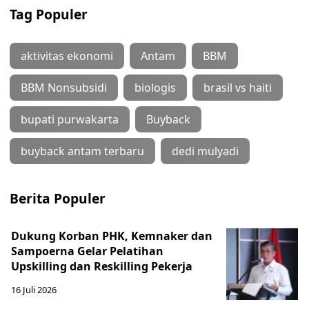
Tag Populer
aktivitas ekonomi
Antam
BBM
BBM Nonsubsidi
biologis
brasil vs haiti
bupati purwakarta
Buyback
buyback antam terbaru
dedi mulyadi
Berita Populer
Dukung Korban PHK, Kemnaker dan
Sampoerna Gelar Pelatihan
Upskilling dan Reskilling Pekerja
16 Juli 2026