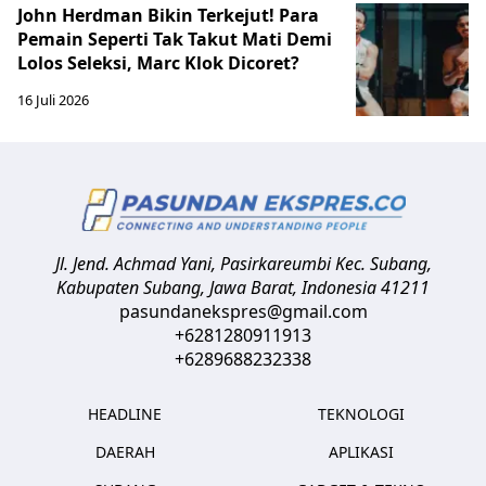
John Herdman Bikin Terkejut! Para
Pemain Seperti Tak Takut Mati Demi
Lolos Seleksi, Marc Klok Dicoret?
16 Juli 2026
Jl. Jend. Achmad Yani, Pasirkareumbi
Kec. Subang,
Kabupaten Subang, Jawa Barat
,
Indonesia
41211
pasundanekspres@gmail.com
+6281280911913
+6289688232338
HEADLINE
TEKNOLOGI
DAERAH
APLIKASI