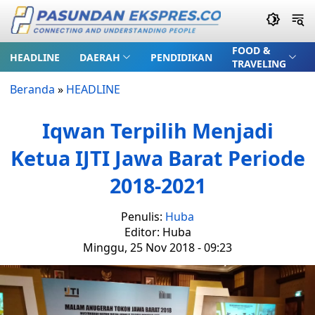
FOOD &
HEADLINE
DAERAH
PENDIDIKAN
TRAVELING
Beranda
»
HEADLINE
Iqwan Terpilih Menjadi
Ketua IJTI Jawa Barat Periode
2018-2021
Penulis:
Huba
Editor: Huba
Minggu, 25 Nov 2018 - 09:23