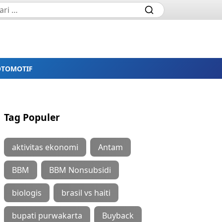
OTOMOTIF
Tag Populer
aktivitas ekonomi
Antam
BBM
BBM Nonsubsidi
biologis
brasil vs haiti
bupati purwakarta
Buyback