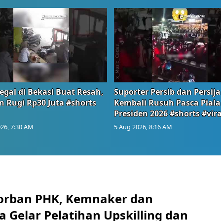
egal di Bekasi Buat Resah,
Suporter Persib dan Persija
n Rugi Rp30 Juta #shorts
Kembali Rusuh Pasca Piala
Presiden 2026 #shorts #vira
26, 7:30 AM
5 Aug 2026, 8:16 AM
orban PHK, Kemnaker dan
 Gelar Pelatihan Upskilling dan