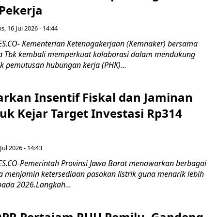
 Pekerja
s, 16 Jul 2026 - 14:44
.CO- Kementerian Ketenagakerjaan (Kemnaker) bersama
 Tbk kembali memperkuat kolaborasi dalam mendukung
k pemutusan hubungan kerja (PHK)...
rkan Insentif Fiskal dan Jaminan
tuk Kejar Target Investasi Rp314
Jul 2026 - 14:43
.CO-Pemerintah Provinsi Jawa Barat menawarkan berbagai
erta menjamin ketersediaan pasokan listrik guna menarik lebih
pada 2026.Langkah...
 DPR Pertajam RUU Pemilu, Gandeng