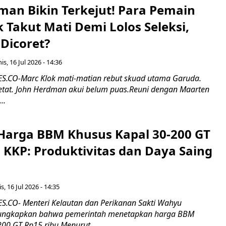
man Bikin Terkejut! Para Pemain
k Takut Mati Demi Lolos Seleksi,
Dicoret?
s, 16 Jul 2026 - 14:36
.CO-Marc Klok mati-matian rebut skuad utama Garuda.
 ketat. John Herdman akui belum puas.Reuni dengan Maarten
..
Harga BBM Khusus Kapal 30-200 GT
 KKP: Produktivitas dan Daya Saing
s, 16 Jul 2026 - 14:35
.CO- Menteri Kelautan dan Perikanan Sakti Wahyu
ungkapkan bahwa pemerintah menetapkan harga BBM
00 GT Rp15 ribu.Menurut...