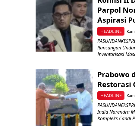
Parpol No
Aspirasi P
HEADLINE
Kami
PASUNDANKESPRES
Rancangan Undan
Inventarisasi Mas
Prabowo d
Restorasi
HEADLINE
Kami
PASUNDANEKSPRES
India Narendra M
Kompleks Candi P