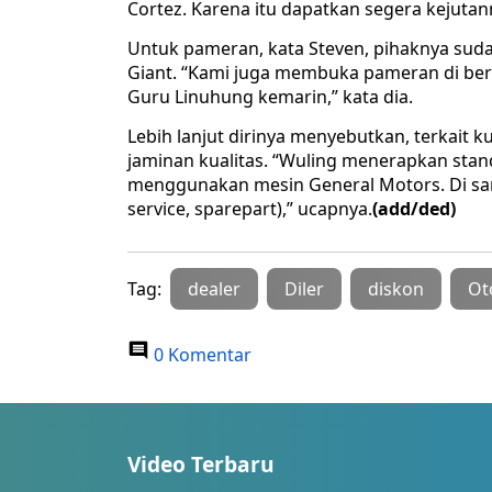
Cortez. Karena itu dapatkan segera kejutann
Untuk pameran, kata Steven, pihaknya sud
Giant. “Kami juga membuka pameran di berba
Guru Linuhung kemarin,” kata dia.
Lebih lanjut dirinya menyebutkan, terkait 
jaminan kualitas. “Wuling menerapkan stan
menggunakan mesin General Motors. Di sampi
service, sparepart),” ucapnya.
(add/ded)
Tag:
dealer
Diler
diskon
Ot
0 Komentar
Video Terbaru