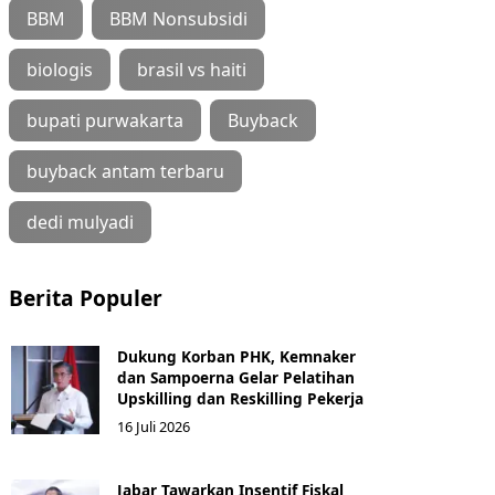
BBM
BBM Nonsubsidi
biologis
brasil vs haiti
bupati purwakarta
Buyback
buyback antam terbaru
dedi mulyadi
Berita Populer
Dukung Korban PHK, Kemnaker
dan Sampoerna Gelar Pelatihan
Upskilling dan Reskilling Pekerja
16 Juli 2026
Jabar Tawarkan Insentif Fiskal