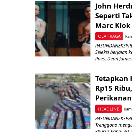
John Herd
Seperti Ta
Marc Klok 
OLAHRAGA
Kami
PASUNDANEKSPRES
Seleksi berjalan
Paes, Dean James.
Tetapkan 
Rp15 Ribu,
Perikanan
HEADLINE
Kami
PASUNDANEKSPRES
Trenggono meng
khusus kapal 30-2