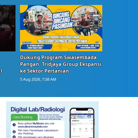
Dukung Program Swasembada
Pangan, Tridjaya Group Ekspansi
l
ke Sektor Pertanian
5 Aug 2026, 7:38 AM