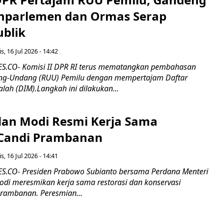
nparlemen dan Ormas Serap
ublik
s, 16 Jul 2026 - 14:42
.CO- Komisi II DPR RI terus mematangkan pembahasan
g-Undang (RUU) Pemilu dengan mempertajam Daftar
alah (DIM).Langkah ini dilakukan...
an Modi Resmi Kerja Sama
 Candi Prambanan
s, 16 Jul 2026 - 14:41
.CO- Presiden Prabowo Subianto bersama Perdana Menteri
odi meresmikan kerja sama restorasi dan konservasi
rambanan. Peresmian...