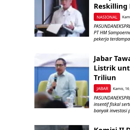
Reskilling
NASIONAL
Kami
PASUNDANEKSPRES
PT HM Sampoerna
pekerja terdampa
Jabar Tawa
Listrik un
Triliun
JABAR
Kamis, 16 
PASUNDANEKSPRES
insentif fiskal s
banyak investasi 
Komisi II