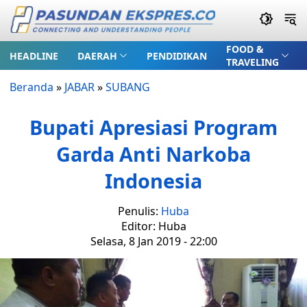
FOOD &
HEADLINE
DAERAH
PENDIDIKAN
TRAVELING
Beranda
»
JABAR
»
SUBANG
Bupati Apresiasi Program
Garda Anti Narkoba
Indonesia
Penulis:
Huba
Editor: Huba
Selasa, 8 Jan 2019 - 22:00