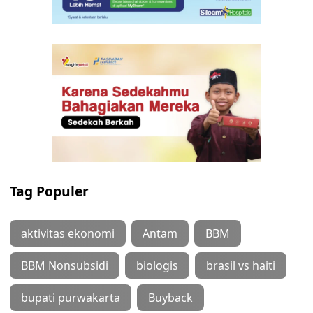
Tag Populer
aktivitas ekonomi
Antam
BBM
BBM Nonsubsidi
biologis
brasil vs haiti
bupati purwakarta
Buyback