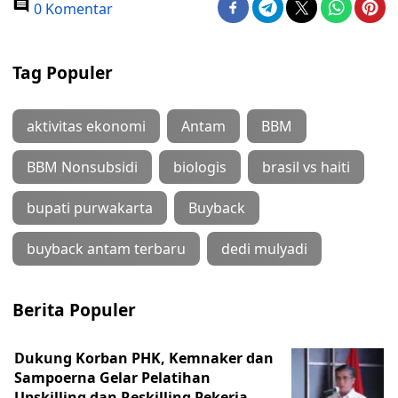
0 Komentar
Tag Populer
aktivitas ekonomi
Antam
BBM
BBM Nonsubsidi
biologis
brasil vs haiti
bupati purwakarta
Buyback
buyback antam terbaru
dedi mulyadi
Berita Populer
Dukung Korban PHK, Kemnaker dan
Sampoerna Gelar Pelatihan
Upskilling dan Reskilling Pekerja