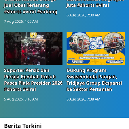
Jual Obat Terlarang
Juta #shorts #viral
#shorts #viral #subang
6 Aug 2026, 7:30 AM
7 Aug 2026, 4:05 AM
Suporter Persib dan
Dukung Program
Persija Kembali Rusuh
Swasembada Pangan,
Pasca Piala Presiden 2026
Tridjaya Group Ekspansi
#shorts #viral
ke Sektor Pertanian
5 Aug 2026, 8:16 AM
5 Aug 2026, 7:38 AM
Berita Terkini