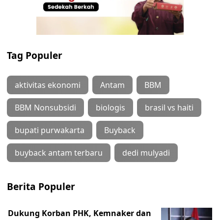
Tag Populer
aktivitas ekonomi
Antam
BBM
BBM Nonsubsidi
biologis
brasil vs haiti
bupati purwakarta
Buyback
buyback antam terbaru
dedi mulyadi
Berita Populer
Dukung Korban PHK, Kemnaker dan