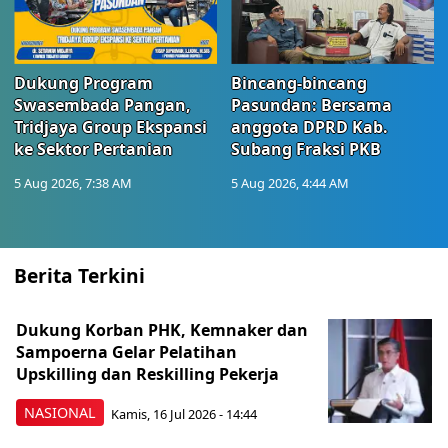
Dukung Program
Bincang-bincang
Swasembada Pangan,
Pasundan: Bersama
Tridjaya Group Ekspansi
anggota DPRD Kab.
ke Sektor Pertanian
Subang Fraksi PKB
5 Aug 2026, 7:38 AM
5 Aug 2026, 4:44 AM
Berita Terkini
Dukung Korban PHK, Kemnaker dan
Sampoerna Gelar Pelatihan
Upskilling dan Reskilling Pekerja
NASIONAL
Kamis, 16 Jul 2026 - 14:44