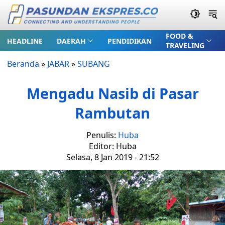
FOOD &
HEADLINE
DAERAH
PENDIDIKAN
TRAVELING
Beranda
»
JABAR
»
SUBANG
Mengadu Nasib di Pasar
Rambutan
Penulis:
Huba
Editor: Huba
Selasa, 8 Jan 2019 - 21:52