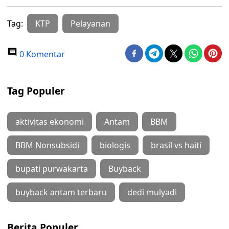
Tag:
KTP
Pelayanan
0 Komentar
Tag Populer
aktivitas ekonomi
Antam
BBM
BBM Nonsubsidi
biologis
brasil vs haiti
bupati purwakarta
Buyback
buyback antam terbaru
dedi mulyadi
Berita Populer