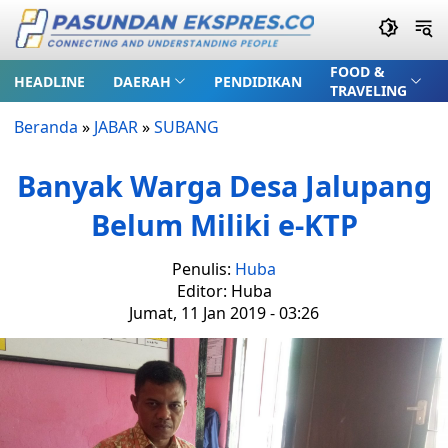
FOOD &
HEADLINE
DAERAH
PENDIDIKAN
TRAVELING
Beranda
»
JABAR
»
SUBANG
Banyak Warga Desa Jalupang
Belum Miliki e-KTP
Penulis:
Huba
Editor: Huba
Jumat, 11 Jan 2019 - 03:26