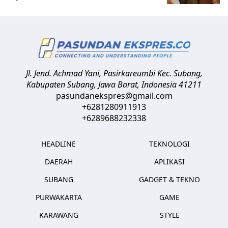
Jl. Jend. Achmad Yani, Pasirkareumbi
Kec. Subang,
Kabupaten Subang, Jawa Barat
,
Indonesia
41211
pasundanekspres@gmail.com
+6281280911913
+6289688232338
HEADLINE
TEKNOLOGI
DAERAH
APLIKASI
SUBANG
GADGET & TEKNO
PURWAKARTA
GAME
KARAWANG
STYLE