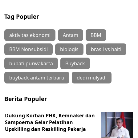
Tag Populer
aktivitas ekonomi
Antam
BBM
BBM Nonsubsidi
biologis
brasil vs haiti
bupati purwakarta
Buyback
buyback antam terbaru
dedi mulyadi
Berita Populer
Dukung Korban PHK, Kemnaker dan
Sampoerna Gelar Pelatihan
Upskilling dan Reskilling Pekerja