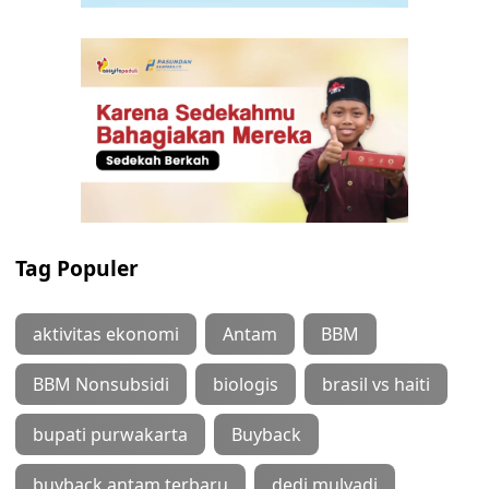
Tag Populer
aktivitas ekonomi
Antam
BBM
BBM Nonsubsidi
biologis
brasil vs haiti
bupati purwakarta
Buyback
buyback antam terbaru
dedi mulyadi