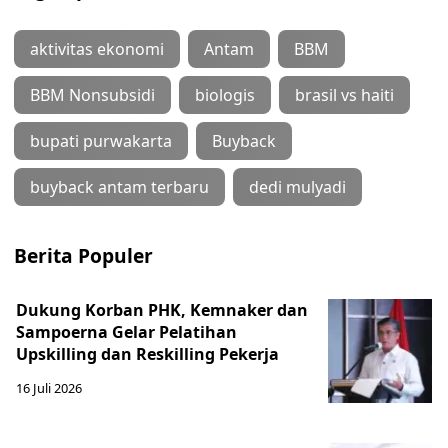
aktivitas ekonomi
Antam
BBM
BBM Nonsubsidi
biologis
brasil vs haiti
bupati purwakarta
Buyback
buyback antam terbaru
dedi mulyadi
Berita Populer
Dukung Korban PHK, Kemnaker dan
Sampoerna Gelar Pelatihan
Upskilling dan Reskilling Pekerja
16 Juli 2026