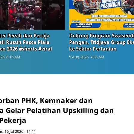
er Persib dan Persija
Dukung Program Swasem
li Rusuh Pasca Piala
Pangan, Tridjaya Group Ek
en 2026 #shorts #viral
ke Sektor Pertanian
26, 8:16 AM
5 Aug 2026, 7:38 AM
orban PHK, Kemnaker dan
 Gelar Pelatihan Upskilling dan
 Pekerja
s, 16 Jul 2026 - 14:44