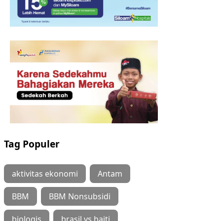
Tag Populer
aktivitas ekonomi
Antam
BBM
BBM Nonsubsidi
biologis
brasil vs haiti