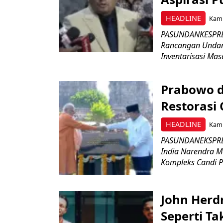
HEADLINE
Kami
PASUNDANKESPRES
Rancangan Undan
Inventarisasi Mas
Prabowo d
Restorasi
HEADLINE
Kami
PASUNDANEKSPRES
India Narendra M
Kompleks Candi P
John Herd
Seperti Ta