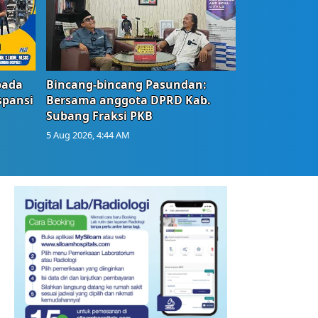
bada
Bincang-bincang Pasundan:
spansi
Bersama anggota DPRD Kab.
Subang Fraksi PKB
5 Aug 2026, 4:44 AM