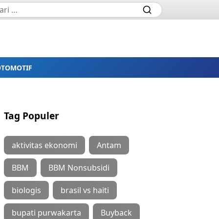
OTOMOTIF
Tag Populer
aktivitas ekonomi
Antam
BBM
BBM Nonsubsidi
biologis
brasil vs haiti
bupati purwakarta
Buyback