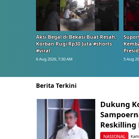
Aksi Begal di Bekasi Buat Resah,
Suport
Korban Rugi Rp30 Juta #shorts
Kemba
#viral
Presid
6 Aug 2026, 7:30 AM
5 Aug 20
Berita Terkini
Dukung K
Sampoerna
Reskilling
NASIONAL
Kami