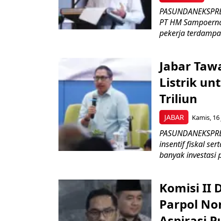
PASUNDANEKSPRES
PT HM Sampoerna
pekerja terdampa
Jabar Tawa
Listrik un
Triliun
JABAR
Kamis, 16 
PASUNDANEKSPRES
insentif fiskal s
banyak investasi 
Komisi II
Parpol No
Aspirasi P