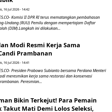
s, 16 Jul 2026 - 14:42
.CO- Komisi II DPR RI terus mematangkan pembahasan
g-Undang (RUU) Pemilu dengan mempertajam Daftar
alah (DIM).Langkah ini dilakukan...
an Modi Resmi Kerja Sama
 Candi Prambanan
s, 16 Jul 2026 - 14:41
.CO- Presiden Prabowo Subianto bersama Perdana Menteri
odi meresmikan kerja sama restorasi dan konservasi
rambanan. Peresmian...
man Bikin Terkejut! Para Pemain
k Takut Mati Demi Lolos Seleksi,