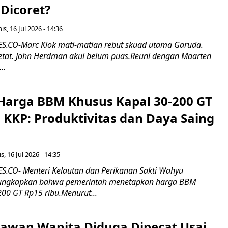
Dicoret?
s, 16 Jul 2026 - 14:36
.CO-Marc Klok mati-matian rebut skuad utama Garuda.
 ketat. John Herdman akui belum puas.Reuni dengan Maarten
..
Harga BBM Khusus Kapal 30-200 GT
 KKP: Produktivitas dan Daya Saing
s, 16 Jul 2026 - 14:35
.CO- Menteri Kelautan dan Perikanan Sakti Wahyu
ungkapkan bahwa pemerintah menetapkan harga BBM
00 GT Rp15 ribu.Menurut...
ryawan Wanita Diduga Dipecat Usai