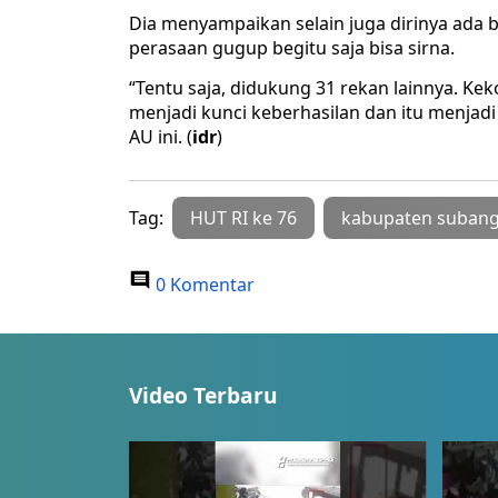
Dia menyampaikan selain juga dirinya ada 
perasaan gugup begitu saja bisa sirna.
“Tentu saja, didukung 31 rekan lainnya. K
menjadi kunci keberhasilan dan itu menjadi 
AU ini. (
idr
)
Tag:
HUT RI ke 76
kabupaten suban
0 Komentar
Video Terbaru