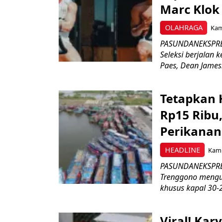
Marc Klok 
OLAHRAGA
Kami
PASUNDANEKSPRES
Seleksi berjalan
Paes, Dean James.
Tetapkan 
Rp15 Ribu,
Perikanan
HEADLINE
Kami
PASUNDANEKSPRES
Trenggono meng
khusus kapal 30-2
Viral! Ka